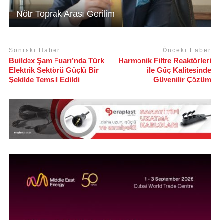
Nötr Toprak Arası Gerilim
Sonraki Haber
Önceki Haber
Buildex Şam Fuarı’nda Türk
Harmonik Filtre Reaktörleri
Elektrik Sektörü Güçlü Bir
ile Güç Kalitesinde
Şekilde Temsil Edildi
Güvenilir Çözüm