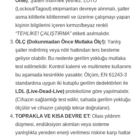
Önle):
Şalteri indirmek yetmez. LOTO
(Lockout/Tagout) ekipmanları devreye alınmalı, şalter
asma kilitlerle kilitlenmeli ve üzerine çalışmayı yapan
kişinin bilgilerini içeren kırmızı/beyaz renkli
“TEHLİKE! ÇALIŞTIRMA”
etiketi asılmalıdır.
ÖLÇ (Dokunmadan Önce Mutlaka Ölç!):
Yanlış
şalter indirilmiş veya nötr hattından ters besleme
geliyor olabilir. Bu nedenle gerilim yokluğu mutlaka
test edilmelidir. Kontrol kalemi ve multimetre kullanımı
bu aşamada kesinlikle yasaktır. Ölçüm, EN 61243-3
standardına uygun iki kutuplu gerilim dedektörleri ile
LDL (Live-Dead-Live)
protokolüne göre yapılmalıdır.
(Cihazın sağlamlığı test edilir, sahada gerilim yokluğu
ölçülür ve cihazın çalıştığı tekrar doğrulanır).
TOPRAKLA VE KISA DEVRE ET:
Olası yıldırım
düşmesi, endüksiyon akımları veya sisteme
yanlışlıkla yeniden enerji verilmesi riskine karşı hatlar