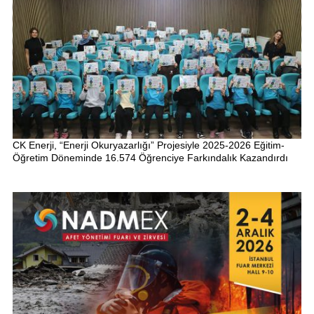
CK Enerji, “Enerji Okuryazarlığı” Projesiyle 2025-2026 Eğitim-
Öğretim Döneminde 16.574 Öğrenciye Farkındalık Kazandırdı