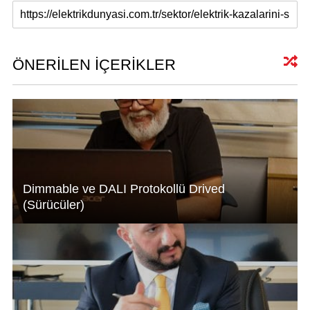
h
n
a
m
at
k
c
ail
s
e
e
A
dI
b
ÖNERİLEN İÇERİKLER
p
n
o
p
o
k
Dimmable ve DALI Protokollü Drived
(Sürücüler)