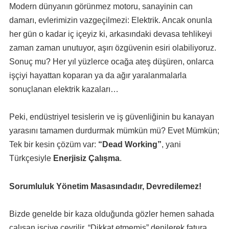
Modern dünyanın görünmez motoru, sanayinin can
damarı, evlerimizin vazgeçilmezi: Elektrik. Ancak onunla
her gün o kadar iç içeyiz ki, arkasındaki devasa tehlikeyi
zaman zaman unutuyor, aşırı özgüvenin esiri olabiliyoruz.
Sonuç mu? Her yıl yüzlerce ocağa ateş düşüren, onlarca
işçiyi hayattan koparan ya da ağır yaralanmalarla
sonuçlanan elektrik kazaları…
Peki, endüstriyel tesislerin ve iş güvenliğinin bu kanayan
yarasını tamamen durdurmak mümkün mü? Evet Mümkün;
Tek bir kesin çözüm var:
“Dead Working”
, yani
Türkçesiyle
Enerjisiz Çalışma
.
Sorumluluk Yönetim Masasındadır, Devredilemez!
Bizde genelde bir kaza olduğunda gözler hemen sahada
çalışan işçiye çevrilir, “Dikkat etmemiş” denilerek fatura