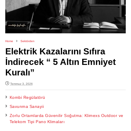
Home
Sektörden
Elektrik Kazalarını Sıfıra
İndirecek “ 5 Altın Emniyet
Kuralı”
Temmuz 3, 2026
Kombi Regülatörü
Savunma Sanayii
Zorlu Ortamlarda Güvenilir Soğutma: Klimexs Outdoor ve
Telekom Tipi Pano Klimaları