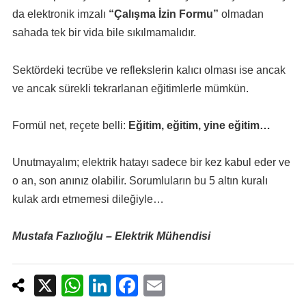
da elektronik imzalı
“Çalışma İzin Formu”
olmadan
sahada tek bir vida bile sıkılmamalıdır.
Sektördeki tecrübe ve reflekslerin kalıcı olması ise ancak
ve ancak sürekli tekrarlanan eğitimlerle mümkün.
Formül net, reçete belli:
Eğitim, eğitim, yine eğitim…
Unutmayalım; elektrik hatayı sadece bir kez kabul eder ve
o an, son anınız olabilir. Sorumluların bu 5 altın kuralı
kulak ardı etmemesi dileğiyle…
Mustafa Fazlıoğlu – Elektrik Mühendisi
X
W
Li
F
E