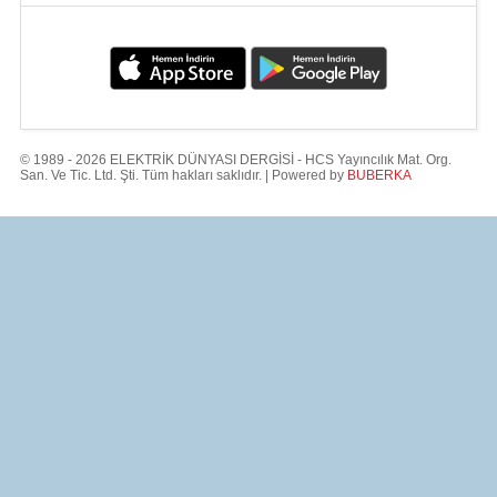
© 1989 - 2026 ELEKTRİK DÜNYASI DERGİSİ - HCS Yayıncılık Mat. Org.
San. Ve Tic. Ltd. Şti. Tüm hakları saklıdır. | Powered by
BUBERKA