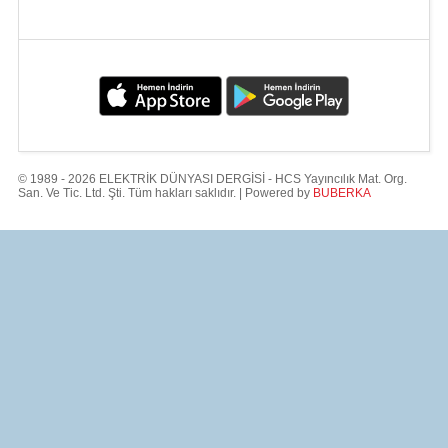
© 1989 - 2026 ELEKTRİK DÜNYASI DERGİSİ - HCS Yayıncılık Mat. Org.
San. Ve Tic. Ltd. Şti. Tüm hakları saklıdır. | Powered by
BUBERKA