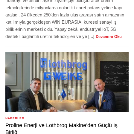
markayı ve 35 bini aşkın ziyaretçiyi buluşturarak üretim
teknolojilerinde milyonlarca dolarlık ticaret potansiyeline kapı
araladı. 24 ülkeden 250’den fazla uluslararası satın almacının
katılımıyla gerçekleşen WIN EURASIA, küresel sanayi iş
birliklerinin merkezi oldu. Yapay zekâ, endüstriyel IoT, 5G
destekli bağlantılı üretim teknolojileri ve ye [...]
Devamını Oku
HABERLER
Proline Enerji ve Lothbrog Makine’den Güçlü İş
Birliği