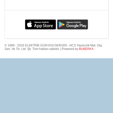
© 1989 - 2026 ELEKTRİK DÜNYASI DERGİSİ - HCS Yayıncılık Mat. Org.
San. Ve Tic. Ltd. Şti. Tüm hakları saklıdır. | Powered by
BUBERKA