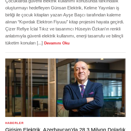
Çocuklarda güvenli elektrik kullanımı konusunda farkındalık
oluşturmayı hedefleyen Günsan Elektrik, Kelime Yayınları iş
birliği ile çocuk kitapları yazarı Ayşe Başcı tarafından kaleme
alınan “Kıpırdak Elektron Fiyuuu” kitap projesini hayata geçirdi.
Çizer Refiye İclal Tıkız ve tasarımcı Hüseyin Özkan’ın renkli
anlatımıyla güvenli elektrik kullanımı, enerji tasarrufu ve bilinçli
tüketim konuları [...]
Devamını Oku
HABERLER
Girişim Elektrik, Azerbaycan’da 28,3 Milyon Dolarlık