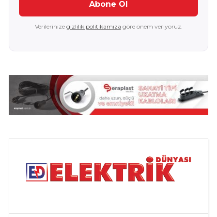
Abone Ol
Verilerinize
gizlilik politikamıza
göre önem veriyoruz.