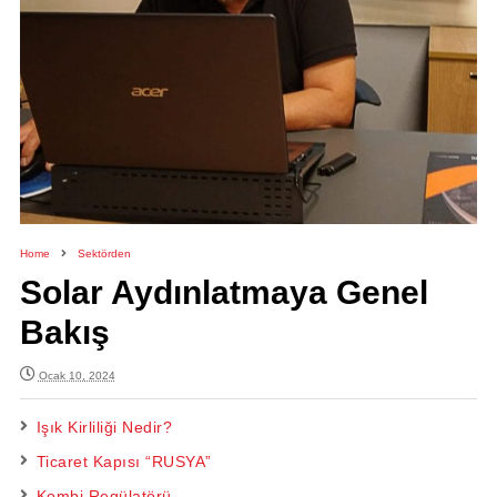
Home
Sektörden
Solar Aydınlatmaya Genel
Bakış
Ocak 10, 2024
Işık Kirliliği Nedir?
Ticaret Kapısı “RUSYA”
Kombi Regülatörü