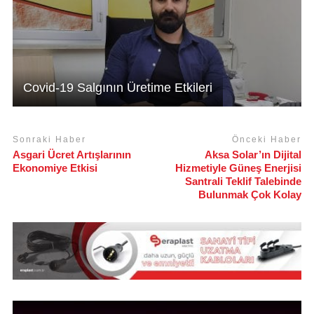
Covid-19 Salgının Üretime Etkileri
Sonraki Haber
Önceki Haber
Asgari Ücret Artışlarının
Aksa Solar’ın Dijital
Ekonomiye Etkisi
Hizmetiyle Güneş Enerjisi
Santrali Teklif Talebinde
Bulunmak Çok Kolay