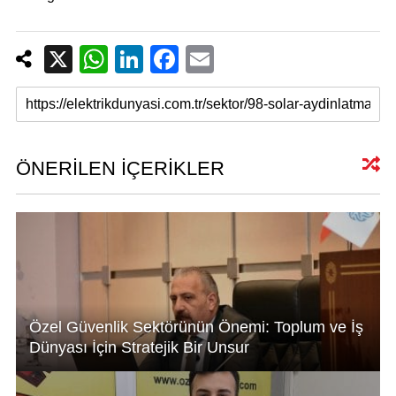
X
W
Li
F
E
h
n
a
m
at
k
c
ail
s
e
e
A
dI
b
ÖNERİLEN İÇERİKLER
p
n
o
p
o
k
Özel Güvenlik Sektörünün Önemi: Toplum ve İş
Dünyası İçin Stratejik Bir Unsur