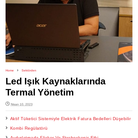
Home
Sektörden
Led Işık Kaynaklarında
Termal Yönetim
Nisan 10, 2023
Aktif Tüketici Sistemiyle Elektrik Fatura Bedelleri Düşebilir
Kombi Regülatörü
Aydınlatmada Flicker Ve Stroboskopic Etki