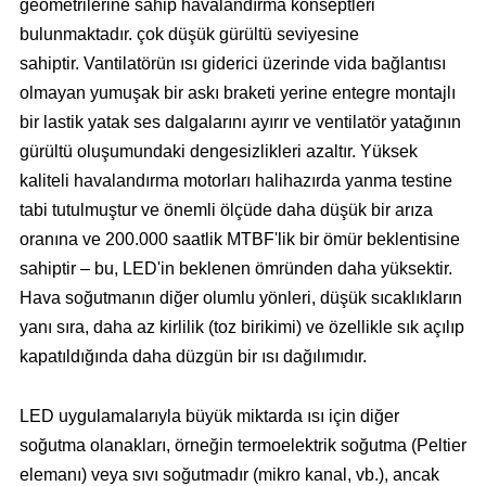
geometrilerine sahip havalandırma konseptleri
bulunmaktadır. çok düşük gürültü seviyesine
sahiptir. Vantilatörün ısı giderici üzerinde vida bağlantısı
olmayan yumuşak bir askı braketi yerine entegre montajlı
bir lastik yatak ses dalgalarını ayırır ve ventilatör yatağının
gürültü oluşumundaki dengesizlikleri azaltır. Yüksek
kaliteli havalandırma motorları halihazırda yanma testine
tabi tutulmuştur ve önemli ölçüde daha düşük bir arıza
oranına ve 200.000 saatlik MTBF'lik bir ömür beklentisine
sahiptir – bu, LED'in beklenen ömründen daha yüksektir.
Hava soğutmanın diğer olumlu yönleri, düşük sıcaklıkların
yanı sıra, daha az kirlilik (toz birikimi) ve özellikle sık açılıp
kapatıldığında daha düzgün bir ısı dağılımıdır.
LED uygulamalarıyla büyük miktarda ısı için diğer
soğutma olanakları, örneğin termoelektrik soğutma (Peltier
elemanı) veya sıvı soğutmadır (mikro kanal, vb.), ancak