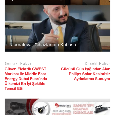
Laboratuvar Cihazlarının Kabusu
Sonraki Haber
Önceki Haber
Güven Elektrik GWEST
Gücünü Gün Işığından Alan
Markası İle Middle East
Philips Solar Kesintisiz
Energy Dubai Fuarı’nda
Aydınlatma Sunuyor
Ülkemizi En İyi Şekilde
Temsil Etti