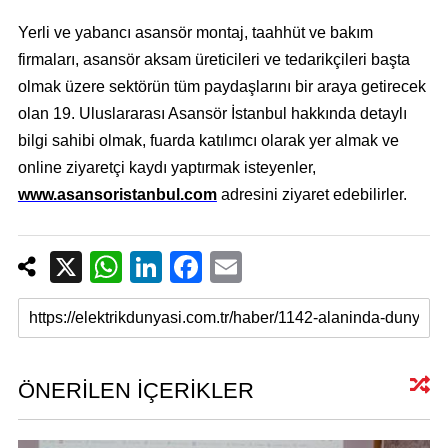
Yerli ve yabancı asansör montaj, taahhüt ve bakım
firmaları, asansör aksam üreticileri ve tedarikçileri başta
olmak üzere sektörün tüm paydaşlarını bir araya getirecek
olan 19. Uluslararası Asansör İstanbul hakkında detaylı
bilgi sahibi olmak, fuarda katılımcı olarak yer almak ve
online ziyaretçi kaydı yaptırmak isteyenler,
www.asansoristanbul.com
adresini ziyaret edebilirler.
X
W
Li
F
E
h
n
a
m
at
k
c
ail
s
e
e
A
dI
b
ÖNERİLEN İÇERİKLER
p
n
o