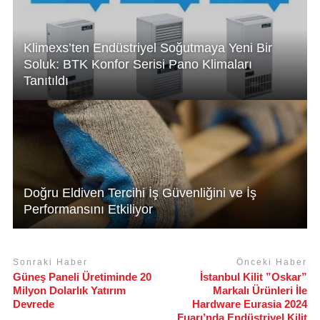
k
Klimexs’ten Endüstriyel Soğutmaya Yeni Bir
Soluk: BTK Konfor Serisi Pano Klimaları
Tanıtıldı
Doğru Eldiven Tercihi İş Güvenliğini ve İş
Performansını Etkiliyor
Sonraki Haber
Önceki Haber
Güneş Paneli Üretiminde 20
İstanbul Kilit ”Oskar”
Milyon Dolarlık Yatırım
Markalı Ürünleri İle
Devrede
Hardware Eurasia 2024
Fuarı’nda Endüstriyel Kilit