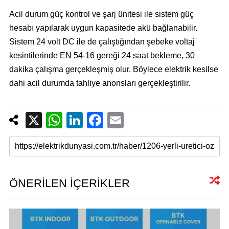
Acil durum güç kontrol ve şarj ünitesi ile sistem güç
hesabı yapılarak uygun kapasitede akü bağlanabilir.
Sistem 24 volt DC ile de çalıştığından şebeke voltaj
kesintilerinde EN 54-16 gereği 24 saat bekleme, 30
dakika çalışma gerçekleşmiş olur. Böylece elektrik kesilse
dahi acil durumda tahliye anonsları gerçekleştirilir.
X
W
Li
F
E
h
n
a
m
at
k
c
ail
s
e
e
A
dI
b
ÖNERİLEN İÇERİKLER
p
n
o
p
o