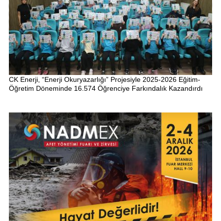
CK Enerji, “Enerji Okuryazarlığı” Projesiyle 2025-2026 Eğitim-
Öğretim Döneminde 16.574 Öğrenciye Farkındalık Kazandırdı