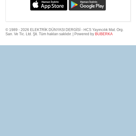
© 1989 - 2026 ELEKTRİK DÜNYASI DERGİSİ - HCS Yayıncılık Mat. Org.
San. Ve Tic. Ltd. Şti. Tüm hakları saklıdır. | Powered by
BUBERKA