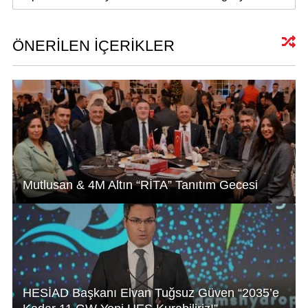
at
k
c
ail
s
e
e
A
dI
b
ÖNERİLEN İÇERİKLER
p
n
o
p
o
k
Mutlusan & 4M Altın “RİTA” Tanıtım Gecesi
HESİAD Başkanı Elvan Tuğsuz Güven “2035’e