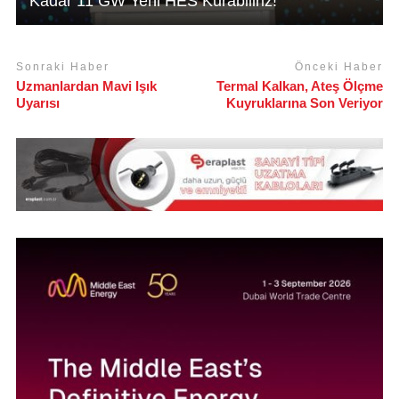
Kadar 11 GW Yeni HES Kurabiliriz!”
Sonraki Haber
Önceki Haber
Uzmanlardan Mavi Işık
Termal Kalkan, Ateş Ölçme
Uyarısı
Kuyruklarına Son Veriyor