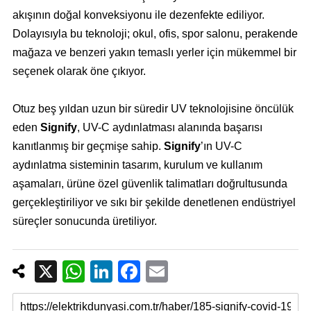
akışının doğal konveksiyonu ile dezenfekte ediliyor.
Dolayısıyla bu teknoloji; okul, ofis, spor salonu, perakende
mağaza ve benzeri yakın temaslı yerler için mükemmel bir
seçenek olarak öne çıkıyor.
Otuz beş yıldan uzun bir süredir UV teknolojisine öncülük
eden
Signify
, UV-C aydınlatması alanında başarısı
kanıtlanmış bir geçmişe sahip.
Signify
’ın UV-C
aydınlatma sisteminin tasarım, kurulum ve kullanım
aşamaları, ürüne özel güvenlik talimatları doğrultusunda
gerçekleştiriliyor ve sıkı bir şekilde denetlenen endüstriyel
süreçler sonucunda üretiliyor.
X
W
Li
F
E
h
n
a
m