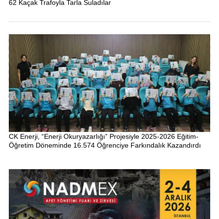
62 Kaçak Trafoyla Tarla Suladılar
CK Enerji, “Enerji Okuryazarlığı” Projesiyle 2025-2026 Eğitim-
Öğretim Döneminde 16.574 Öğrenciye Farkındalık Kazandırdı