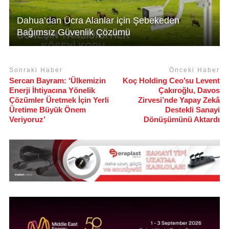
Dahua’dan Ücra Alanlar için Şebekeden
Bağımsız Güvenlik Çözümü
Sonraki Haber
Önceki Haber
Sercan Bayram: ‘Ülkemizin
Koç Holding Ceo’su Levent
Enerji İhtiyacına Yönelik
Çakıroğlu, Davos
Çözümler Üretmek İçin Yerli
Zirvesi’nde Yapay Zekâ
Üretime Büyük Önem
Destekli Sanayi
Veriyoruz’
Dönüşümünü Aktardı