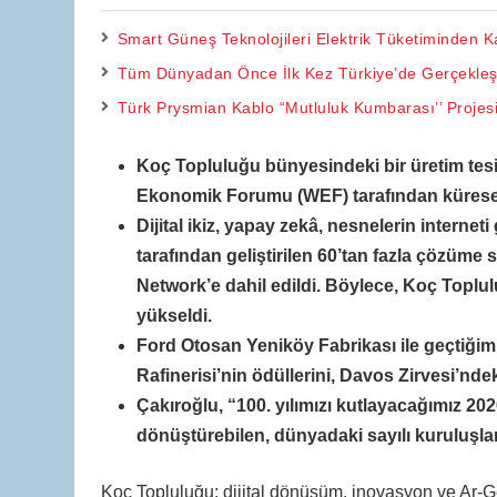
Smart Güneş Teknolojileri Elektrik Tüketiminden K
Tüm Dünyadan Önce İlk Kez Türkiye’de Gerçekleş
Türk Prysmian Kablo “Mutluluk Kumbarası’’ Projesi 
Koç Topluluğu bünyesindeki bir üretim tesi
Ekonomik Forumu (WEF) tarafından küresel 
Dijital ikiz, yapay zekâ, nesnelerin interneti
tarafından geliştirilen 60’tan fazla çözüm
Network’e dahil edildi. Böylece, Koç Toplul
yükseldi.
Ford Otosan Yeniköy Fabrikası ile geçtiğim
Rafinerisi’nin ödüllerini, Davos Zirvesi’nd
Çakıroğlu, “
100. yılımızı kutlayacağımız 20
dönüştürebilen, dünyadaki sayılı kuruluşla
Koç Topluluğu; dijital dönüşüm, inovasyon ve Ar-Ge 