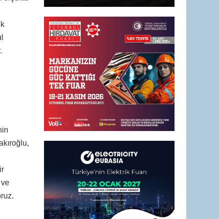
ük
l
.
nin
akıroğlu,
ir
 ve
ruz.