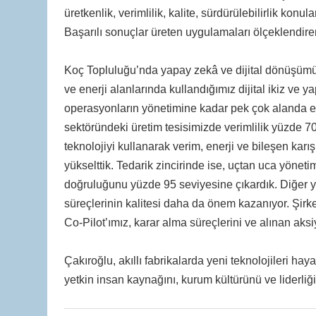
üretkenlik, verimlilik, kalite, sürdürülebilirlik kon
Başarılı sonuçlar üreten uygulamaları ölçeklendirer
Koç Topluluğu’nda yapay zekâ ve dijital dönüşümün,
ve enerji alanlarında kullandığımız dijital ikiz ve
operasyonların yönetimine kadar pek çok alanda esne
sektöründeki üretim tesisimizde verimlilik yüzde 70,
teknolojiyi kullanarak verim, enerji ve bileşen karı
yükselttik. Tedarik zincirinde ise, uçtan uca yönet
doğruluğunu yüzde 95 seviyesine çıkardık. Diğer ya
süreçlerinin kalitesi daha da önem kazanıyor. Şirke
Co-Pilot’ımız, karar alma süreçlerini ve alınan aksiy
Çakıroğlu, akıllı fabrikalarda yeni teknolojileri h
yetkin insan kaynağını, kurum kültürünü ve liderliğ