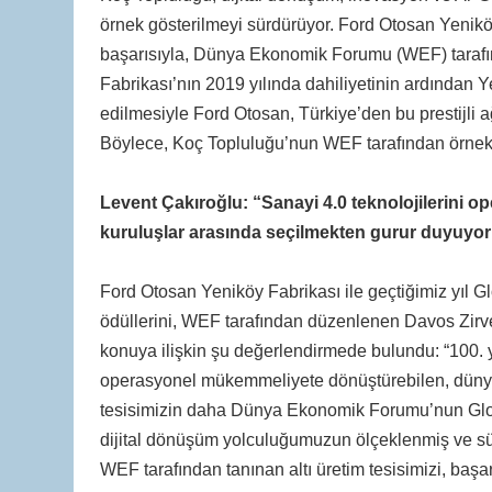
örnek gösterilmeyi sürdürüyor. Ford Otosan Yeniköy F
başarısıyla, Dünya Ekonomik Forumu (WEF) tarafın
Fabrikası’nın 2019 yılında dahiliyetinin ardından
edilmesiyle Ford Otosan, Türkiye’den bu prestijli 
Böylece, Koç Topluluğu’nun WEF tarafından örnek gö
Levent Çakıroğlu: “Sanayi 4.0 teknolojilerini 
kuruluşlar arasında seçilmekten gurur duyuyor
Ford Otosan Yeniköy Fabrikası ile geçtiğimiz yıl G
ödüllerini, WEF tarafından düzenlenen Davos Zirv
konuya ilişkin şu değerlendirmede bulundu: “100. yı
operasyonel mükemmeliyete dönüştürebilen, dünyad
tesisimizin daha Dünya Ekonomik Forumu’nun Globa
dijital dönüşüm yolculuğumuzun ölçeklenmiş ve sürd
WEF tarafından tanınan altı üretim tesisimizi, baş