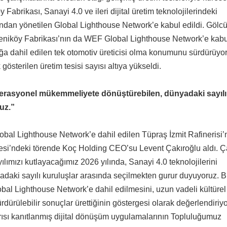
abrikası, Sanayi 4.0 ve ileri dijital üretim teknolojilerindeki
dan yönetilen Global Lighthouse Network’e kabul edildi. Gölc
 Yeniköy Fabrikası’nın da WEF Global Lighthouse Network’e kabu
ağa dahil edilen tek otomotiv üreticisi olma konumunu sürdürüyor
sterilen üretim tesisi sayısı altıya yükseldi.
operasyonel mükemmeliyete dönüştürebilen, dünyadaki sayılı
uz.”
lobal Lighthouse Network’e dahil edilen Tüpraş İzmit Rafinerisi’
esi’ndeki törende Koç Holding CEO’su Levent Çakıroğlu aldı. Ç
lımızı kutlayacağımız 2026 yılında, Sanayi 4.0 teknolojilerini
aki sayılı kuruluşlar arasında seçilmekten gurur duyuyoruz. B
l Lighthouse Network’e dahil edilmesini, uzun vadeli kültürel
ürülebilir sonuçlar ürettiğinin göstergesi olarak değerlendiriyo
arısı kanıtlanmış dijital dönüşüm uygulamalarının Topluluğumuz