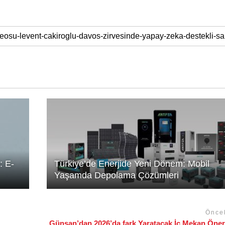
: E-
Türkiye’de Enerjide Yeni Dönem: Mobil
Yaşamda Depolama Çözümleri
Önce
Günsan’dan 2026’da fark Yaratacak İç Mekan Öneri