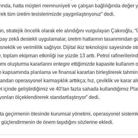
ularında, hatta müşteri memnuniyeti ve çalışan bağlılığında değer y
ek tüm üretim tesislerimizde yaygınlaştırıyoruz” dedi.
 stratejik öncelik olarak ele alındığını vurgulayan Çakıroğlu, “
 yapay zekâ destekli uygulamalar, üretim hatlarının tasarımından g
klik ve verimlilik sağlıyor. Dijital ikiz teknolojisi sayesinde o
 toplam ekipman etkinliği ise yüzde 13 arttı. Petrol rafinerilerin
şımı oluşturma kararlarını entegre ettiğimizde kapasite kullanım o
im kapsamında planlama ve finansal kararları birleştirerek tahmin
ndan operasyonel karmaşıklık arttıkça; hız, çeviklik ve karar a
t içinde geliştirdiğimiz ve 40’tan fazla sahada kullandığımız Pl
onları ölçeklendirerek standartlaştırıyor” dedi.
ayata geçirmenin ötesinde kurumsal yönetimi, operasyonel sistemle
i güçlendirmenin de önem taşıdığını sözlerine ekledi.