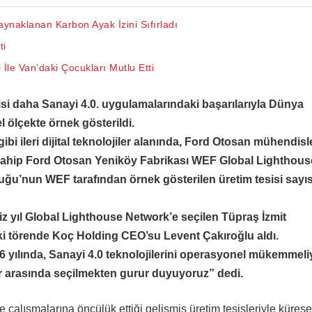
aynaklanan Karbon Ayak İzini Sıfırladı
ti
İle Van’daki Çocukları Mutlu Etti
si daha Sanayi 4.0. uygulamalarındaki başarılarıyla Dünya
ölçekte örnek gösterildi.
 gibi ileri dijital teknolojiler alanında, Ford Otosan mühendisl
e sahip Ford Otosan Yeniköy Fabrikası WEF Global Lighthous
uğu’nun WEF tarafından örnek gösterilen üretim tesisi sayısı
iz yıl Global Lighthouse Network’e seçilen Tüpraş İzmit
eki törende Koç Holding CEO’su Levent Çakıroğlu aldı.
26 yılında, Sanayi 4.0 teknolojilerini operasyonel mükemmeli
r arasında seçilmekten gurur duyuyoruz” dedi.
çalışmalarına öncülük ettiği gelişmiş üretim tesisleriyle kürese