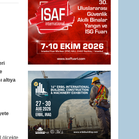
eri
e
 altıya
yete
l ölçekte