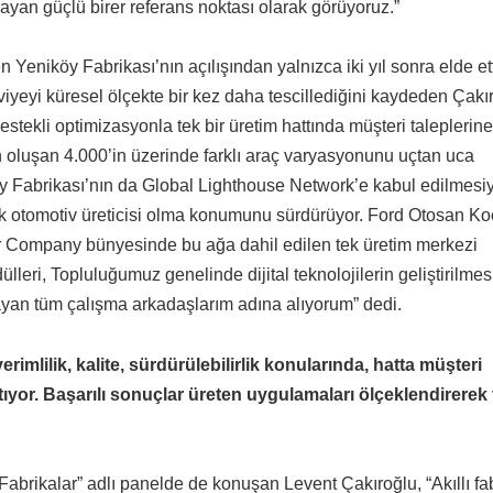
ayan güçlü birer referans noktası olarak görüyoruz.”
 Yeniköy Fabrikası’nın açılışından yalnızca iki yıl sonra elde et
viyeyi küresel ölçekte bir kez daha tescillediğini kaydeden Çakı
ekli optimizasyonla tek bir üretim hattında müşteri taleplerine
n oluşan 4.000’in üzerinde farklı araç varyasyonunu uçtan uca
y Fabrikası’nın da Global Lighthouse Network’e kabul edilmesi
tek otomotiv üreticisi olma konumunu sürdürüyor. Ford Otosan Ko
tor Company bünyesinde bu ağa dahil edilen tek üretim merkezi
leri, Topluluğumuz genelinde dijital teknolojilerin geliştirilme
ayan tüm çalışma arkadaşlarım adına alıyorum” dedi.
erimlilik, kalite, sürdürülebilirlik konularında, hatta müşteri
ıyor. Başarılı sonuçlar üreten uygulamaları ölçeklendirerek
ikalar” adlı panelde de konuşan Levent Çakıroğlu, “Akıllı fab