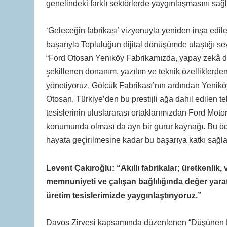
genelindeki farklı sektörlerde yaygınlaşmasını sağl
‘Geleceğin fabrikası’ vizyonuyla yeniden inşa edilen
başarıyla Topluluğun dijital dönüşümde ulaştığı se
“Ford Otosan Yeniköy Fabrikamızda, yapay zekâ dest
şekillenen donanım, yazılım ve teknik özelliklerde
yönetiyoruz. Gölcük Fabrikası’nın ardından Yenikö
Otosan, Türkiye’den bu prestijli ağa dahil edilen 
tesislerinin uluslararası ortaklarımızdan Ford Mo
konumunda olması da ayrı bir gurur kaynağı. Bu ödül
hayata geçirilmesine kadar bu başarıya katkı sağl
Levent Çakıroğlu: “Akıllı fabrikalar; üretkenlik, v
memnuniyeti ve çalışan bağlılığında değer yarat
üretim tesislerimizde yaygınlaştırıyoruz.”
Davos Zirvesi kapsamında düzenlenen “Düşünen Fabr