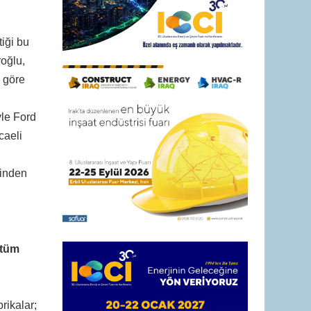
tiği bu
roğlu,
 göre
yle Ford
caeli
sinden
 tüm
rikalar;