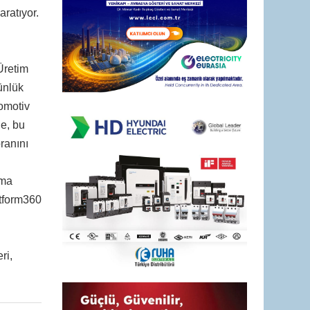
aratıyor.
Üretim
ünlük
tomotiv
de, bu
ranını
lma
atform360
ri,