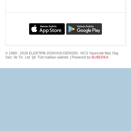
© 1989 - 2026 ELEKTRİK DÜNYASI DERGİSİ - HCS Yayıncılık Mat. Org.
San. Ve Tic. Ltd. Şti. Tüm hakları saklıdır. | Powered by
BUBERKA