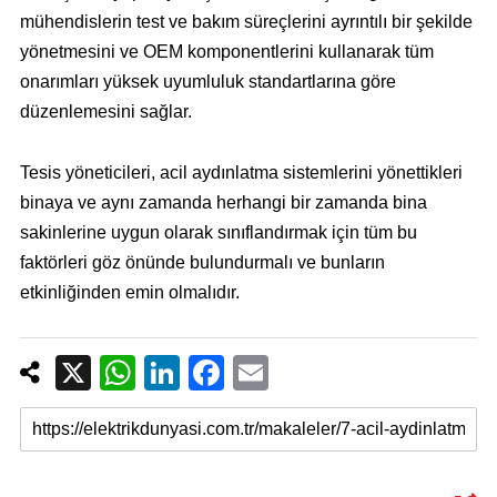
mühendislerin test ve bakım süreçlerini ayrıntılı bir şekilde
yönetmesini ve OEM komponentlerini kullanarak tüm
onarımları yüksek uyumluluk standartlarına göre
düzenlemesini sağlar.
Tesis yöneticileri, acil aydınlatma sistemlerini yönettikleri
binaya ve aynı zamanda herhangi bir zamanda bina
sakinlerine uygun olarak sınıflandırmak için tüm bu
faktörleri göz önünde bulundurmalı ve bunların
etkinliğinden emin olmalıdır.
X
W
Li
F
E
h
n
a
m
at
k
c
ail
s
e
e