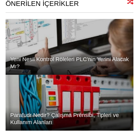
A
dI
b
ÖNERİLEN İÇERİKLER
p
n
o
p
o
k
Yeni Nesil Kontrol Röleleri PLC’nin Yerini Alacak
Mı?
Parafudr Nedir? Çalışma Prensibi, Tipleri ve
Kullanım Alanları