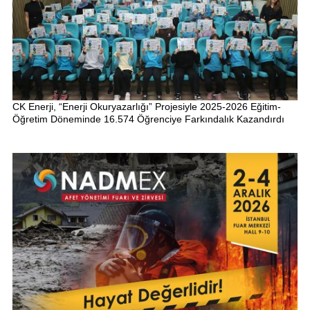
CK Enerji, “Enerji Okuryazarlığı” Projesiyle 2025-2026 Eğitim-
Öğretim Döneminde 16.574 Öğrenciye Farkındalık Kazandırdı