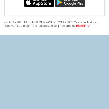
© 1989 - 2026 ELEKTRİK DÜNYASI DERGİSİ - HCS Yayıncılık Mat. Org.
San. Ve Tic. Ltd. Şti. Tüm hakları saklıdır. | Powered by
BUBERKA