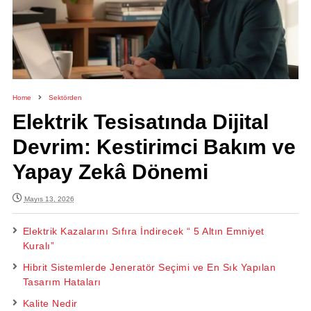
Home
Sektörden
Elektrik Tesisatında Dijital
Devrim: Kestirimci Bakım ve
Yapay Zekâ Dönemi
Mayıs 13, 2026
Elektrik Kazalarını Sıfıra İndirecek “ 5 Altın Emniyet
Kuralı”
Hibrit Sistemlerde Jeneratör Seçimi ve En Sık Yapılan
Tasarım Hataları
Kalite Nedir