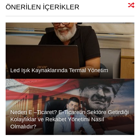
A
dI
b
ÖNERİLEN İÇERİKLER
p
n
o
p
o
k
Led Işık Kaynaklarında Termal Yönetim
Neden E –Ticaret? E-Ticaretin Sektöre Getirdiği
Kolaylıklar ve Rekabet Yönetimi Nasıl
Olmalıdır?