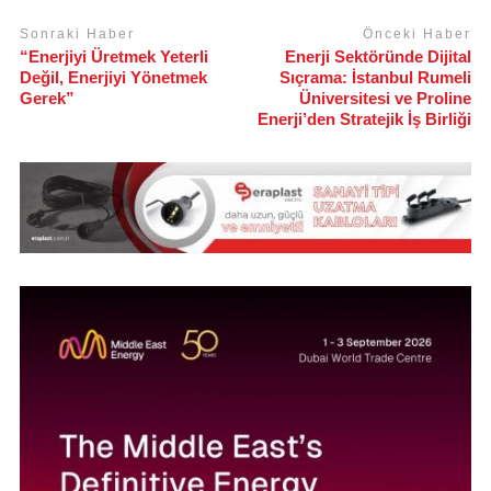
Sonraki Haber
Önceki Haber
“Enerjiyi Üretmek Yeterli
Enerji Sektöründe Dijital
Değil, Enerjiyi Yönetmek
Sıçrama: İstanbul Rumeli
Gerek”
Üniversitesi ve Proline
Enerji’den Stratejik İş Birliği