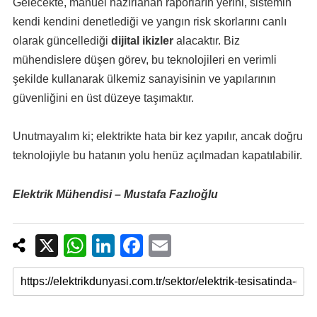
Gelecekte, manuel hazırlanan raporların yerini, sistemin
kendi kendini denetlediği ve yangın risk skorlarını canlı
olarak güncellediği
dijital ikizler
alacaktır. Biz
mühendislere düşen görev, bu teknolojileri en verimli
şekilde kullanarak ülkemiz sanayisinin ve yapılarının
güvenliğini en üst düzeye taşımaktır.
Unutmayalım ki; elektrikte hata bir kez yapılır, ancak doğru
teknolojiyle bu hatanın yolu henüz açılmadan kapatılabilir.
Elektrik Mühendisi – Mustafa Fazlıoğlu
X
W
Li
F
E
h
n
a
m
at
k
c
ail
s
e
e