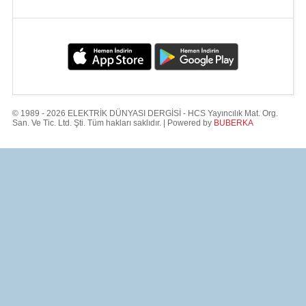
© 1989 - 2026 ELEKTRİK DÜNYASI DERGİSİ - HCS Yayıncılık Mat. Org.
San. Ve Tic. Ltd. Şti. Tüm hakları saklıdır. | Powered by
BUBERKA