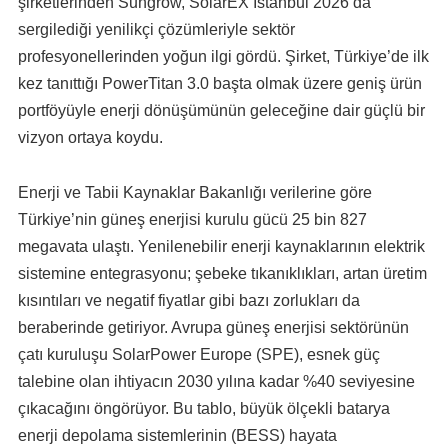
şirketlerinden Sungrow, SolarEX İstanbul 2026’da
sergilediği yenilikçi çözümleriyle sektör
profesyonellerinden yoğun ilgi gördü. Şirket, Türkiye’de ilk
kez tanıttığı PowerTitan 3.0 başta olmak üzere geniş ürün
portföyüyle enerji dönüşümünün geleceğine dair güçlü bir
vizyon ortaya koydu.
Enerji ve Tabii Kaynaklar Bakanlığı verilerine göre
Türkiye’nin güneş enerjisi kurulu gücü 25 bin 827
megavata ulaştı. Yenilenebilir enerji kaynaklarının elektrik
sistemine entegrasyonu; şebeke tıkanıklıkları, artan üretim
kısıntıları ve negatif fiyatlar gibi bazı zorlukları da
beraberinde getiriyor. Avrupa güneş enerjisi sektörünün
çatı kuruluşu SolarPower Europe (SPE), esnek güç
talebine olan ihtiyacın 2030 yılına kadar %40 seviyesine
çıkacağını öngörüyor. Bu tablo, büyük ölçekli batarya
enerji depolama sistemlerinin (BESS) hayata