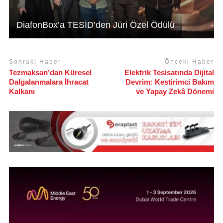
DiafonBox’a TESİD’den Jüri Özel Ödülü
Sonraki Haber
Önceki Haber
Tezmaksan’dan Küresel
Elektrik Tesisatında Dijital
Dalgalanmalara İhracat
Devrim: Kestirimci Bakım
Kalkanı
ve Yapay Zekâ Dönemi