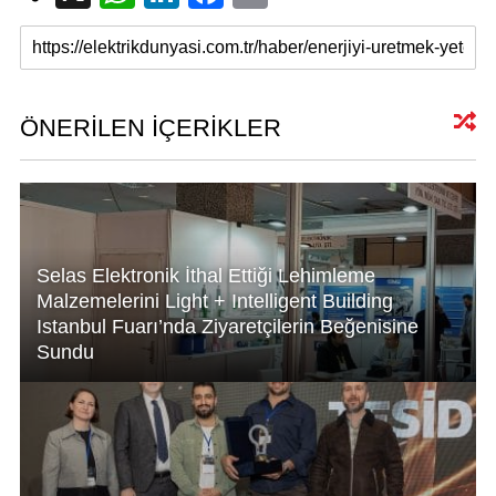
h
n
a
m
at
k
c
ail
s
e
e
A
dI
b
ÖNERİLEN İÇERİKLER
p
n
o
p
o
k
Selas Elektronik İthal Ettiği Lehimleme
Malzemelerini Light + Intelligent Building
Istanbul Fuarı’nda Ziyaretçilerin Beğenisine
Sundu