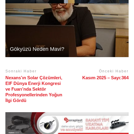
Gökyüzü Neden Mavi?
Sonraki Haber
Önceki Haber
Nexans’ın Solar Çözümleri,
Kasım 2025 – Sayı:364
EIF Dünya Enerji Kongresi
ve Fuarı’nda Sektör
Profesyonellerinden Yoğun
İlgi Gördü