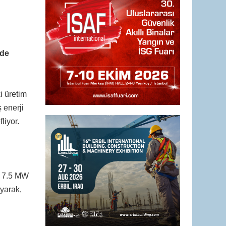
nde
i üretim
 enerji
liyor.
. 7.5 MW
ayarak,