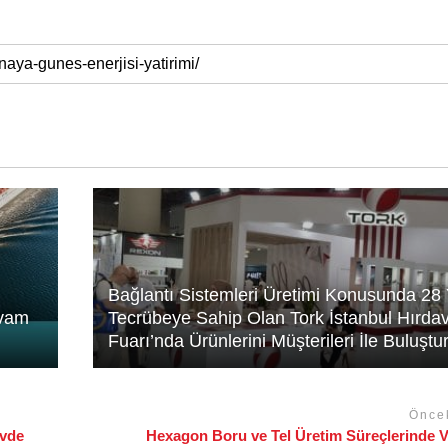
Bağlantı Sistemleri Üretimi Konusunda 28 Y
evam
Tecrübeye Sahip Olan Tork İstanbul Hırdav
Fuarı’nda Ürünlerini Müşterileri İle Buluştu
Önce
övde
Hexagon Boru ve Tel Üretim Süreçlerinde Ve