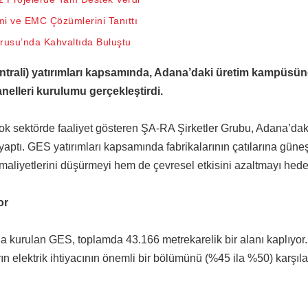
i ve EMC Çözümlerini Tanıttı
orusu’nda Kahvaltıda Buluştu
ntrali) yatırımları kapsamında, Adana’daki üretim kampüsü
anelleri kurulumu gerçekleştirdi.
çok sektörde faaliyet gösteren ŞA-RA Şirketler Grubu, Adana’dak
 yaptı. GES yatırımları kapsamında fabrikalarının çatılarına güneş
maliyetlerini düşürmeyi hem de çevresel etkisini azaltmayı hedef
or
a kurulan GES, toplamda 43.166 metrekarelik bir alanı kaplıyor
ın elektrik ihtiyacının önemli bir bölümünü (%45 ila %50) karşıl