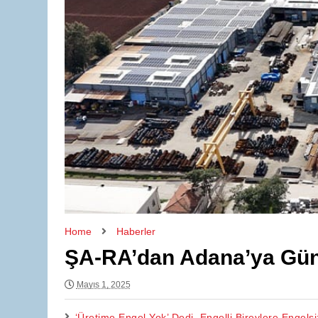
Home
Haberler
ŞA-RA’dan Adana’ya Güne
Mayıs 1, 2025
‘Üretime Engel Yok’ Dedi, Engelli Bireylere Engels