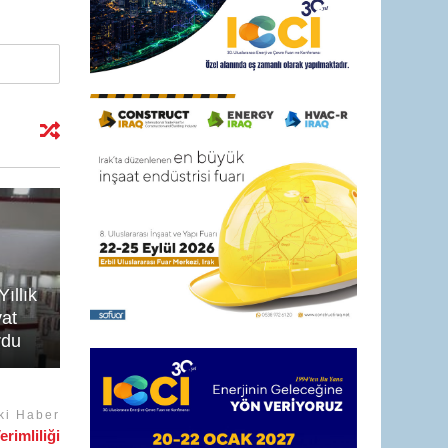
ıllık
at
rdu
ki Haber
rimliliği