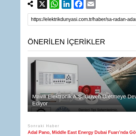
X
W
Li
F
E
h
n
a
m
at
k
c
ail
s
e
e
A
dI
b
ÖNERİLEN İÇERİKLER
p
n
o
p
o
k
Mavili Elektronik A.Ş. Güven Üretmeye D
Ediyor
Sonraki Haber
Adal Pano, Middle East Energy Dubai Fuarı’nda G