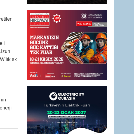
retilen
eli
 Uzun
W’lık ek
nın
enerji