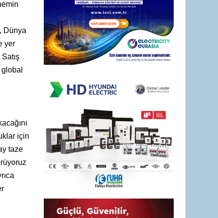
önemin
z, Dünya
e yer
,
Satış
e global
kacağını
klar için
ay taze
örüyoruz
yrıca
er