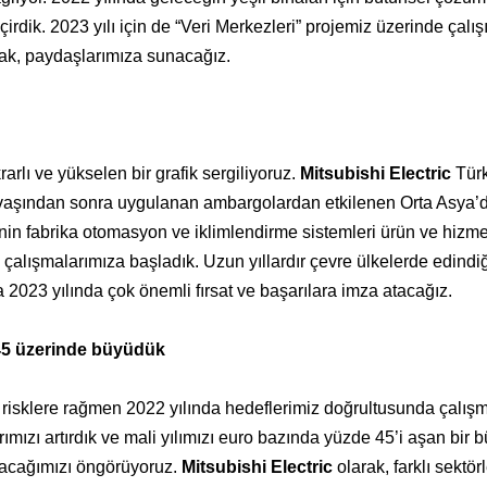
dik. 2023 yılı için de “Veri Merkezleri” projemiz üzerinde çalış
cak, paydaşlarımıza sunacağız.
arlı ve yükselen bir grafik sergiliyoruz.
Mitsubishi Electric
Türk
aşından sonra uygulanan ambargolardan etkilenen Orta Asya’d
in fabrika otomasyon ve iklimlendirme sistemleri ürün ve hizmet
 çalışmalarımıza başladık. Uzun yıllardır çevre ülkelerde edindi
2023 yılında çok önemli fırsat ve başarılara imza atacağız.
45 üzerinde büyüdük
risklere rağmen 2022 yılında hedeflerimiz doğrultusunda çalış
ımızı artırdık ve mali yılımızı euro bazında yüzde 45’i aşan bir
yacağımızı öngörüyoruz.
Mitsubishi Electric
olarak, farklı sektör