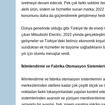
üretmeye devam edecek. Pek çok farklı sektöre ileri 
akıllı ürün, sistem ve hizmetler sunan marka; 2022 
konumunu daha da güçlendirerek geliştirmeyi hedef
Dünya genelinde olduğu gibi Türkiye’de de enerji tas
çıkan Mitsubishi Electric, 2022 yılında gerçekleşti
gelişmeler ve Türkiye’deki belirsiz ekonomik koşulla
sundukları ek hizmetler ile büyüme sağladıklarını b
yılı için olumlu mesajlar verdi.
İklimlendirme ve Fabrika Otomasyon Sistemlerini
İklimlendirme ve fabrika otomasyon sistemlerinin a
merkezlerinden otellere kadar çok çeşitli ölçek ve 
noktadan farklı lokasyonlardaki yapıları kontrol ede
sistemlerinden asansör ve yürüyen merdivenlerine 
anlamda bir avantaj, fark, sinerji yaratma imkânı sa