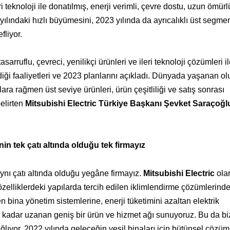
teknoloji ile donatılmış, enerji verimli, çevre dostu, uzun ömürl
yılındaki hızlı büyümesini, 2023 yılında da ayrıcalıklı üst segme
liyor.
arruflu, çevreci, yenilikçi ürünleri ve ileri teknoloji çözümleri i
rdiği faaliyetleri ve 2023 planlarını açıkladı. Dünyada yaşanan o
ra rağmen üst seviye ürünleri, ürün çeşitliliği ve satış sonrası
elirten
Mitsubishi Electric Türkiye Başkanı Şevket Saraçoğl
n tek çatı altında olduğu tek firmayız
ynı çatı altında olduğu yegâne firmayız.
Mitsubishi Electric
olar
özelliklerdeki yapılarda tercih edilen iklimlendirme çözümlerinde
n bina yönetim sistemlerine, enerji tüketimini azaltan elektrik
kadar uzanan geniş bir ürün ve hizmet ağı sunuyoruz. Bu da bi
ğlıyor. 2022 yılında geleceğin yeşil binaları için bütünsel çözüm