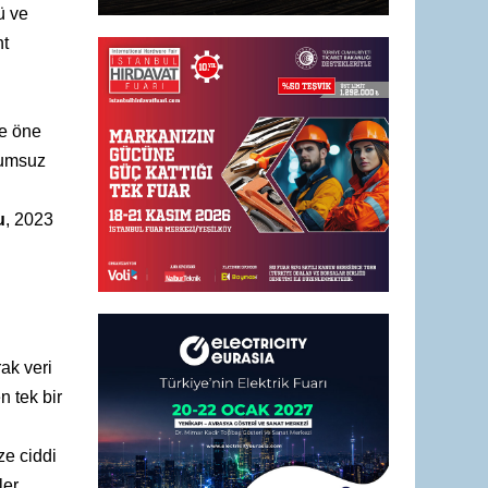
ü ve
nt
le öne
lumsuz
u
, 2023
ak veri
n tek bir
ze ciddi
ler