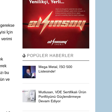
 gerekse
isi İçin
 verimi
POPÜLER HABERLER
ek
erek
Mega Metal, İSO 500
Listesinde!
zı bu
rün ve
Mutlusan, VDE Sertifikalı Ürün
Portföyünü Güçlendirmeye
Devam Ediyor