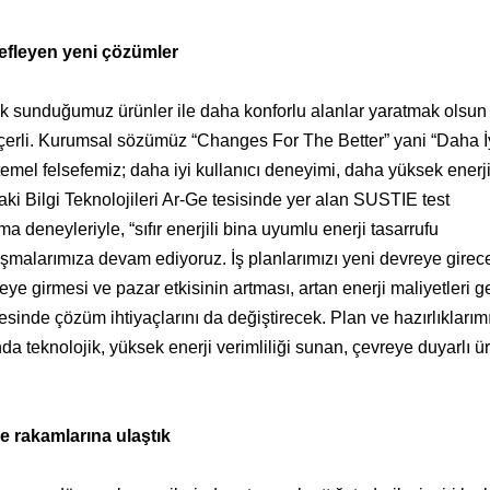
defleyen yeni çözümler
ek sunduğumuz ürünler ile daha konforlu alanlar yaratmak olsun
geçerli. Kurumsal sözümüz “Changes For The Better” yani “Daha İy
mel felsefemiz; daha iyi kullanıcı deneyimi, daha yüksek enerji
i Bilgi Teknolojileri Ar-Ge tesisinde yer alan SUSTIE test
 deneyleriyle, “sıfır enerjili bina uyumlu enerji tasarrufu
çalışmalarımıza devam ediyoruz. İş planlarımızı yeni devreye girec
eye girmesi ve pazar etkisinin artması, artan enerji maliyetleri g
nde çözüm ihtiyaçlarını da değiştirecek. Plan ve hazırlıklarımı
a teknolojik, yüksek enerji verimliliği sunan, çevreye duyarlı ü
 rakamlarına ulaştık