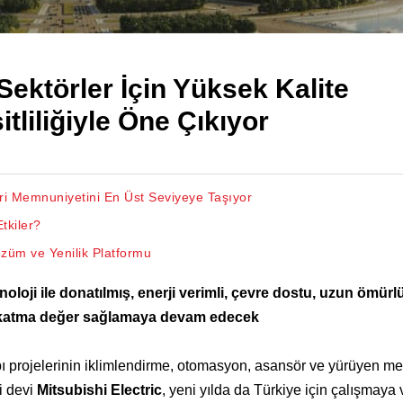
ı Sektörler İçin Yüksek Kalite
tliliğiyle Öne Çıkıyor
eri Memnuniyetini En Üst Seviyeye Taşıyor
tkiler?
züm ve Yenilik Platformu
noloji ile donatılmış, enerji verimli, çevre dostu, uzun ömürlü 
k katma değer sağlamaya devam edecek
yapı projelerinin iklimlendirme, otomasyon, asansör ve yürüyen m
ji devi
Mitsubishi Electric
, yeni yılda da Türkiye için çalışmaya 