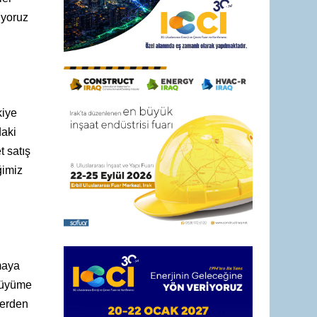
ıyoruz
iye
aki
 satış
ğimiz
maya
 büyüme
lerden