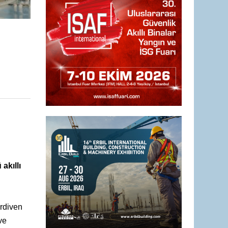
akıllı
erdiven
ve