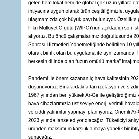
gelen hem lokal hem de global çok uzun yıllara da
ihtiyacına uygun olarak ürün çeşitliliğimizle, uygul
ulaşmamızda çok büyük payı bulunuyor. Özellikle pat
Fikri Mülkiyet Örgütü (WIPO)’nun açıkladığı son ista
alıyoruz. Bu öncü çalışmalarımız doğrultusunda 2022
Sonrası Hizmetleri Yönetmeliğinde belirtilen 10 yıl
olarak bir ilk olan bu uygulama ile aynı zamanda
T
herkesin dilinde olan “uzun ömürlü marka” imajımız
Pandemi ile önem kazanan iç hava kalitesinin 2023 y
düşünüyoruz. Binalardaki artan izolasyon ve sızdır
1967 yılından beri yüksek Ar-Ge ile geliştirdiğimiz 
hava cihazlarımızla üst seviye enerji verimli hava
ve ciddi yatırımlar yapmayı planlıyoruz. Önemli Ar
2023 yılında lanse ediyor olacağız. Tüketiciyi anlıy
üründen maksimum karşılık almaya yönelik bir ihtiy
sunacağız.