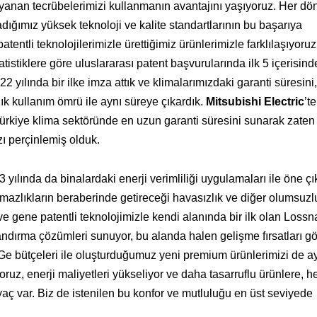
yanan tecrübelerimizi kullanmanın avantajını yaşıyoruz. Her d
adığımız yüksek teknoloji ve kalite standartlarının bu başarıya
entli teknolojilerimizle ürettiğimiz ürünlerimizle farklılaşıyoru
tistiklere göre uluslararası patent başvurularında ilk 5 içerisind
 yılında bir ilke imza attık ve klimalarımızdaki garanti süresini
lık kullanım ömrü ile aynı süreye çıkardık.
Mitsubishi Electric
’t
ürkiye klima sektöründe en uzun garanti süresini sunarak zaten
ı perçinlemiş olduk.
ılında da binalardaki enerji verimliliği uygulamaları ile öne çı
mazlıkların beraberinde getireceği havasızlık ve diğer olumsuzlu
ve gene patentli teknolojimizle kendi alanında bir ilk olan Lossn
landırma çözümleri sunuyor, bu alanda halen gelişme fırsatları g
-Ge bütçeleri ile oluşturduğumuz yeni premium ürünlerimizi de a
oruz, enerji maliyetleri yükseliyor ve daha tasarruflu ürünlere, h
aç var. Biz de istenilen bu konfor ve mutluluğu en üst seviyede