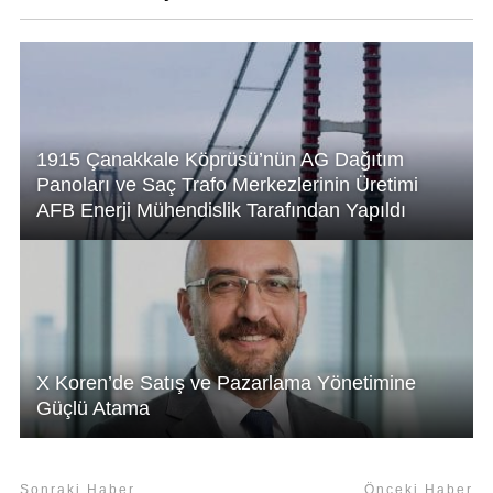
p
n
o
p
o
k
1915 Çanakkale Köprüsü’nün AG Dağıtım
Panoları ve Saç Trafo Merkezlerinin Üretimi
AFB Enerji Mühendislik Tarafından Yapıldı
X Koren’de Satış ve Pazarlama Yönetimine
Güçlü Atama
Sonraki Haber
Önceki Haber