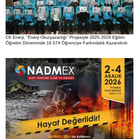
CK Enerji, “Enerji Okuryazarlığı” Projesiyle 2025-2026 Eğitim-
Öğretim Döneminde 16.574 Öğrenciye Farkındalık Kazandırdı