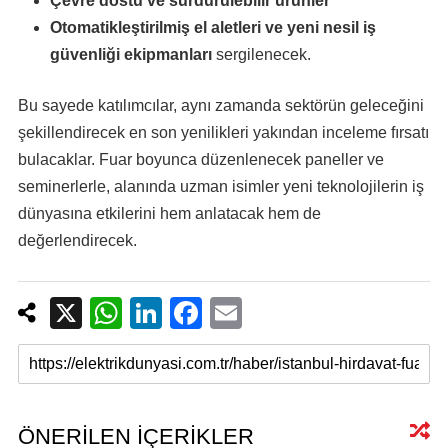
Çevre dostu ve sürdürülebilir ürünler
Otomatikleştirilmiş el aletleri ve yeni nesil iş
güvenliği ekipmanları
sergilenecek.
Bu sayede katılımcılar, aynı zamanda sektörün geleceğini
şekillendirecek en son yenilikleri yakından inceleme fırsatı
bulacaklar. Fuar boyunca düzenlenecek paneller ve
seminerlerle, alanında uzman isimler yeni teknolojilerin iş
dünyasına etkilerini hem anlatacak hem de
değerlendirecek.
X
W
Li
F
E
h
n
a
m
at
k
c
ail
s
e
e
A
dI
b
ÖNERİLEN İÇERİKLER