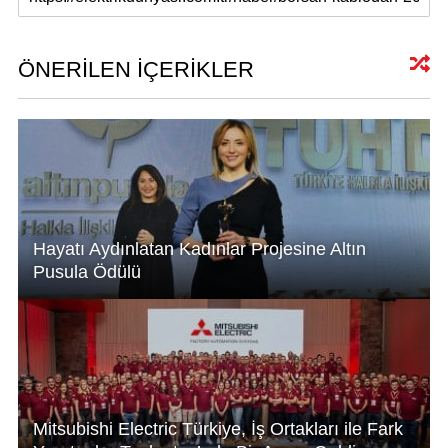
at
k
c
ail
s
e
e
A
dI
b
ÖNERİLEN İÇERİKLER
p
n
o
p
o
k
Hayatı Aydınlatan Kadınlar Projesine Altın
Pusula Ödülü
Mitsubishi Electric Türkiye, İş Ortakları ile Fark