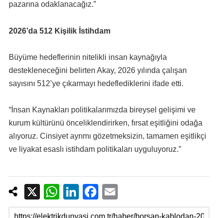
pazarına odaklanacağız.”
2026’da 512 Kişilik İstihdam
Büyüme hedeflerinin nitelikli insan kaynağıyla
destekleneceğini belirten Akay, 2026 yılında çalışan
sayısını 512’ye çıkarmayı hedeflediklerini ifade etti.
“İnsan Kaynakları politikalarımızda bireysel gelişimi ve
kurum kültürünü önceliklendirirken, fırsat eşitliğini odağa
alıyoruz. Cinsiyet ayrımı gözetmeksizin, tamamen eşitlikçi
ve liyakat esaslı istihdam politikaları uyguluyoruz.”
X
W
Li
F
E
h
n
a
m