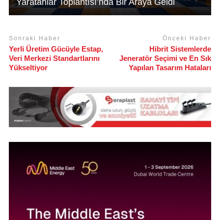
Yaratanlar Toplantısı’nda Bir Araya Geldi
Sonraki Haber
Önceki Haber
Yerli Üretim Gücüyle Estap,
Hibrit Sistemlerde
Veri Merkezi Standartlarını
Jeneratör Seçimi ve En Sık
Yükseltiyor
Yapılan Tasarım Hataları