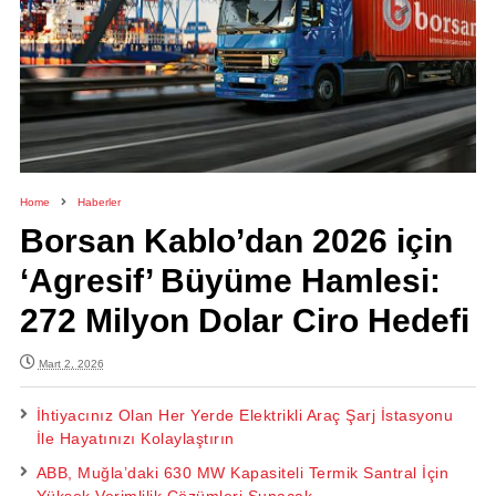
Home
Haberler
Borsan Kablo’dan 2026 için
‘Agresif’ Büyüme Hamlesi:
272 Milyon Dolar Ciro Hedefi
Mart 2, 2026
İhtiyacınız Olan Her Yerde Elektrikli Araç Şarj İstasyonu
İle Hayatınızı Kolaylaştırın
ABB, Muğla’daki 630 MW Kapasiteli Termik Santral İçin