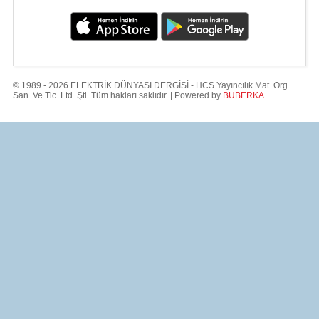
© 1989 - 2026 ELEKTRİK DÜNYASI DERGİSİ - HCS Yayıncılık Mat. Org.
San. Ve Tic. Ltd. Şti. Tüm hakları saklıdır. | Powered by
BUBERKA