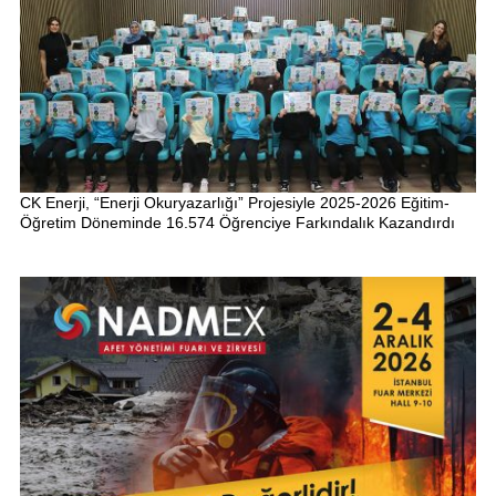
CK Enerji, “Enerji Okuryazarlığı” Projesiyle 2025-2026 Eğitim-
Öğretim Döneminde 16.574 Öğrenciye Farkındalık Kazandırdı