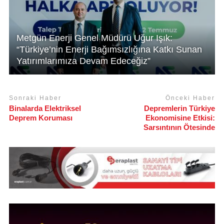
Metgün Enerji Genel Müdürü Uğur Işık:
“Türkiye’nin Enerji Bağımsızlığına Katkı Sunan
Yatırımlarımıza Devam Edeceğiz”
Sonraki Haber
Önceki Haber
Binalarda Elektriksel
Depremlerin Türkiye
Deprem Koruması
Ekonomisine Etkisi:
Sarsıntının Ötesinde