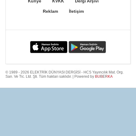
Künye
KVKK
Dergi Arşivi
Reklam
İletişim
© 1989 - 2026 ELEKTRİK DÜNYASI DERGİSİ - HCS Yayıncılık Mat. Org.
San. Ve Tic. Ltd. Şti. Tüm hakları saklıdır. | Powered by
BUBERKA