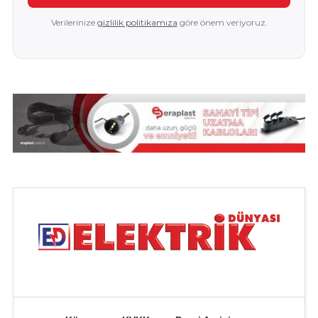
Verilerinize
gizlilik politikamıza
göre önem veriyoruz.