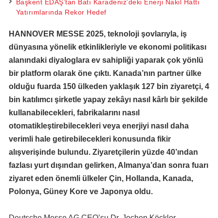
Başkent EDAŞ’tan Batı Karadeniz’deki Enerji Nakil Hattı
Yatırımlarında Rekor Hedef
HANNOVER MESSE 2025, teknoloji şovlarıyla, iş
dünyasına yönelik etkinlikleriyle ve ekonomi politikası
alanındaki diyaloglara ev sahipliği yaparak çok yönlü
bir platform olarak öne çıktı. Kanada’nın partner ülke
olduğu fuarda 150 ülkeden yaklaşık 127 bin ziyaretçi, 4
bin katılımcı şirketle yapay zekâyı nasıl kârlı bir şekilde
kullanabilecekleri, fabrikalarını nasıl
otomatikleştirebilecekleri veya enerjiyi nasıl daha
verimli hale getirebilecekleri konusunda fikir
alışverişinde bulundu. Ziyaretçilerin yüzde 40’ından
fazlası yurt dışından gelirken, Almanya’dan sonra fuarı
ziyaret eden önemli ülkeler Çin, Hollanda, Kanada,
Polonya, Güney Kore ve Japonya oldu.
Deutsche Messe AG CEO’su Dr. Jochen Köckler,