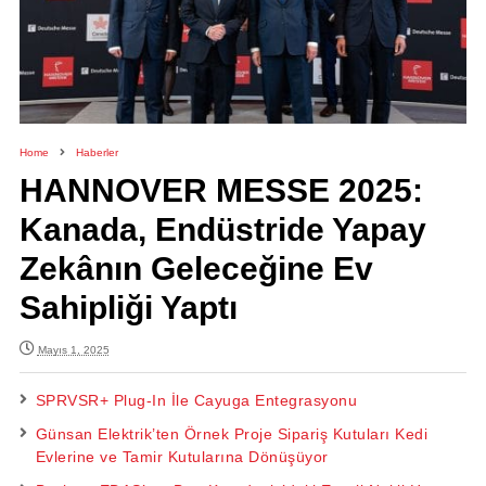
Home
Haberler
HANNOVER MESSE 2025:
Kanada, Endüstride Yapay
Zekânın Geleceğine Ev
Sahipliği Yaptı
Mayıs 1, 2025
SPRVSR+ Plug-In İle Cayuga Entegrasyonu
Günsan Elektrik’ten Örnek Proje Sipariş Kutuları Kedi
Evlerine ve Tamir Kutularına Dönüşüyor