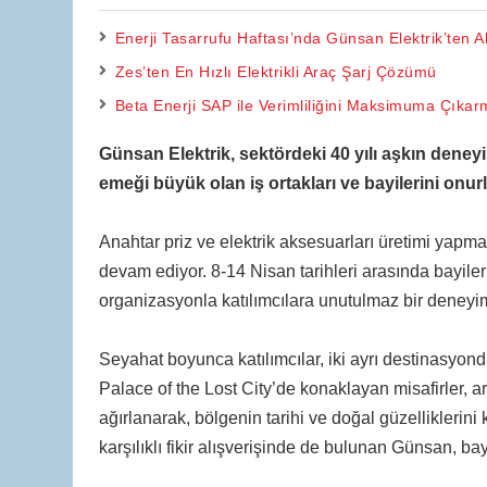
Enerji Tasarrufu Haftası’nda Günsan Elektrik’ten A
Zes’ten En Hızlı Elektrikli Araç Şarj Çözümü
Beta Enerji SAP ile Verimliliğini Maksimuma Çıkar
Günsan Elektrik, sektördeki 40 yılı aşkın dene
emeği büyük olan iş ortakları ve bayilerini onu
Anahtar priz ve elektrik aksesuarları üretimi yap
devam ediyor. 8-14 Nisan tarihleri arasında bayile
organizasyonla katılımcılara unutulmaz bir deneyim
Seyahat boyunca katılımcılar, iki ayrı destinasyon
Palace of the Lost City’de konaklayan misafirler,
ağırlanarak, bölgenin tarihi ve doğal güzelliklerini 
karşılıklı fikir alışverişinde de bulunan Günsan, bayi