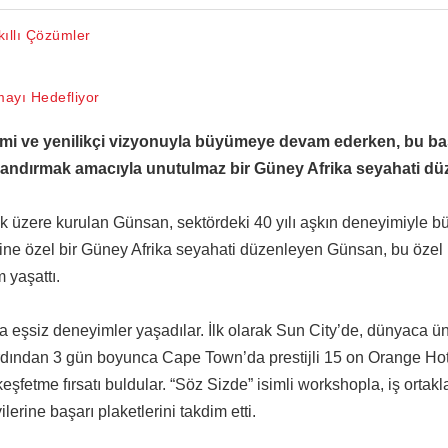
kıllı Çözümler
mayı Hedefliyor
yimi ve yenilikçi vizyonuyla büyümeye devam ederken, bu ba
rlandırmak amacıyla unutulmaz bir Güney Afrika seyahati dü
mak üzere kurulan Günsan, sektördeki 40 yılı aşkın deneyimiyle
rine özel bir Güney Afrika seyahati düzenleyen Günsan, bu özel
 yaşattı.
da eşsiz deneyimler yaşadılar. İlk olarak Sun City’de, dünyaca ü
 ardından 3 gün boyunca Cape Town’da prestijli 15 on Orange Ho
keşfetme fırsatı buldular. “Söz Sizde” isimli workshopla, iş ortakl
lerine başarı plaketlerini takdim etti.