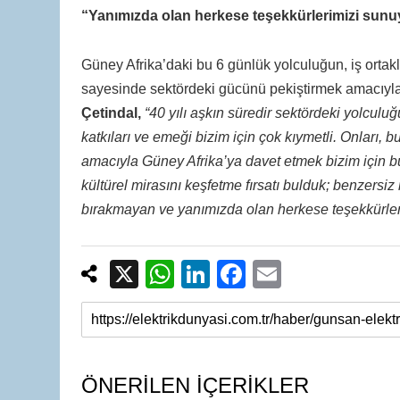
“Yanımızda olan herkese teşekkürlerimizi sunu
Güney Afrika’daki bu 6 günlük yolculuğun, iş ortaklar
sayesinde sektördeki gücünü pekiştirmek amacıyla ti
Çetindal,
“40 yılı aşkın süredir sektördeki yolcul
katkıları ve emeği bizim için çok kıymetli. Onları,
amacıyla Güney Afrika’ya davet etmek bizim için b
kültürel mirasını keşfetme fırsatı bulduk; benzersi
bırakmayan ve yanımızda olan herkese teşekkürler
X
W
Li
F
E
h
n
a
m
at
k
c
ail
s
e
e
A
dI
b
ÖNERİLEN İÇERİKLER