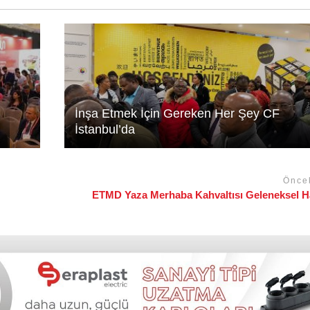
İnşa Etmek İçin Gereken Her Şey CF
İstanbul’da
Önce
ETMD Yaza Merhaba Kahvaltısı Geleneksel Ha