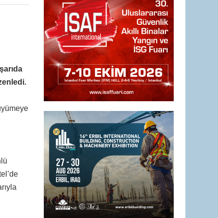
şarıda
zenledi.
 büyümeye
nlü
tel’de
arıyla