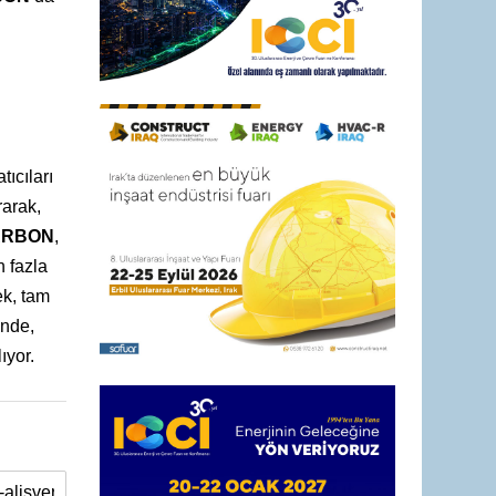
tıcıları
rarak,
ARBON
,
n fazla
ek, tam
inde,
ıyor.