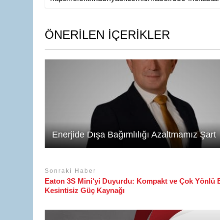
at
k
c
ail
s
e
e
A
dI
b
ÖNERİLEN İÇERİKLER
p
n
o
p
o
k
Enerjide Dışa Bağımlılığı Azaltmamız Şart
Sonraki Haber
Eaton 3S Mini‘yi Duyurdu: Kompakt ve Çok Yönlü 
Kesintisiz Güç Kaynağı