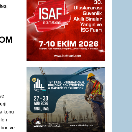
COM
ve
erji
da konu
elen
rbon ve