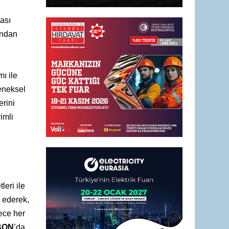
ası
ından
ı ile
eneksel
erini
imli
leri ile
l ederek,
ece her
BON
’da