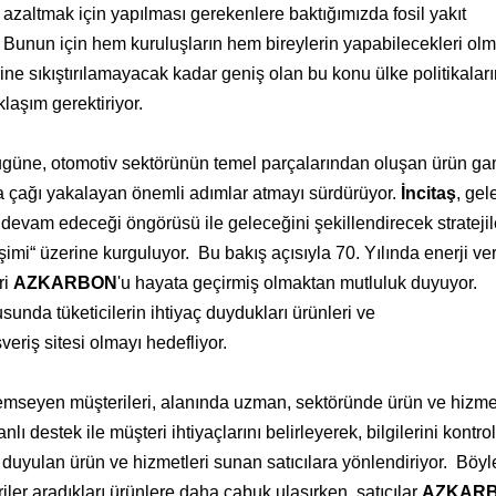
 azaltmak için yapılması gerekenlere baktığımızda fosil yakıt
. Bunun için hem kuruluşların hem bireylerin yapabilecekleri olm
ine sıkıştırılamayacak kadar geniş olan bu konu ülke politikalar
laşım gerektiriyor.
güne, otomotiv sektörünün temel parçalarından oluşan ürün gam
ıra çağı yakalayan önemli adımlar atmayı sürdürüyor.
İncitaş
, gel
 devam edeceği öngörüsü ile geleceğini şekillendirecek stratejil
işimi“ üzerine kurguluyor. Bu bakış açısıyla 70. Yılında enerji ver
ri
AZKARBON
'u hayata geçirmiş olmaktan mutluluk duyuyor.
nusunda tüketicilerin ihtiyaç duydukları ürünleri ve
şveriş sitesi olmayı hedefliyor.
önemseyen müşterileri, alanında uzman, sektöründe ürün ve hizmet
nlı destek ile müşteri ihtiyaçlarını belirleyerek, bilgilerini kontro
ç duyulan ürün ve hizmetleri sunan satıcılara yönlendiriyor. Böyl
teriler aradıkları ürünlere daha çabuk ulaşırken, satıcılar
AZKAR