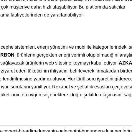
ok müşteriye daha hızlı ulaşabiliyor. Bu platformda satıcılar
ama faaliyetlerinden de yararlanabiliyor.
ve cephe sistemleri, enerji yönetimi ve mobilite kategorilerindeki sa
ARBON
, ürünlerin gerçekten enerji verimli olup olmadığını araştı
yi sağlayacak ürünlerin web sitesine koymayı kabul ediyor.
AZK
ziyaret eden tüketicinin ihtiyacını belirleyerek firmalardan birde
erlendirilmesine yardımcı oluyor. Her türlü soru işaretini giderec
riyor, sorularını yanıtlıyor. Rekabet ve şeffaflık esasları çerçeves
r, tüketicinin en uygun seçeneklere, doğru şekilde ulaşmasını sağl