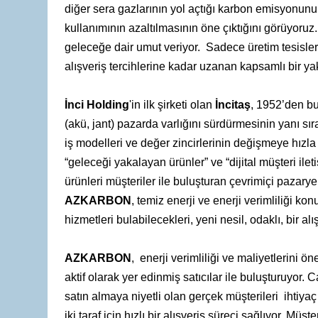
diğer sera gazlarının yol açtığı karbon emisyonunu
kullanımının azaltılmasının öne çıktığını görüyoruz
geleceğe dair umut veriyor. Sadece üretim tesisler
alışveriş tercihlerine kadar uzanan kapsamlı bir yak
İnci Holding
'in ilk şirketi olan
İncitaş
, 1952’den bu
(akü, jant) pazarda varlığını sürdürmesinin yanı s
iş modelleri ve değer zincirlerinin değişmeye hızla
“geleceği yakalayan ürünler” ve “dijital müşteri ilet
ürünleri müşteriler ile buluşturan çevrimiçi pazarye
AZKARBON
, temiz enerji ve enerji verimliliği ko
hizmetleri bulabilecekleri, yeni nesil, odaklı, bir alı
AZKARBON
, enerji verimliliği ve maliyetlerini 
aktif olarak yer edinmiş satıcılar ile buluşturuyor. Ca
satın almaya niyetli olan gerçek müşterileri ihtiya
iki taraf için hızlı bir alışveriş süreci sağlıyor. Müş