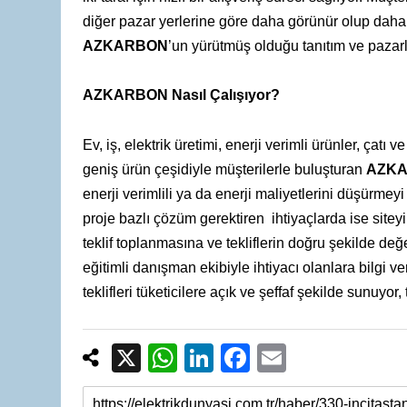
diğer pazar yerlerine göre daha görünür olup daha ç
AZKARBON
’un yürütmüş olduğu tanıtım ve pazarl
AZKARBON Nasıl Çalışıyor?
Ev, iş, elektrik üretimi, enerji verimli ürünler, çatı 
geniş ürün çeşidiyle müşterilerle buluşturan
AZK
enerji verimlili ya da enerji maliyetlerini düşürme
proje bazlı çözüm gerektiren ihtiyaçlarda ise siteyi 
teklif toplanmasına ve tekliflerin doğru şekilde değ
eğitimli danışman ekibiyle ihtiyacı olanlara bilgi ve
teklifleri tüketicilere açık ve şeffaf şekilde sunuyo
X
W
Li
F
E
h
n
a
m