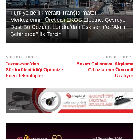
Türkiye’de İlk Yeraltı Transformatör
Merkezlerinin Üreticisi EKOS Electric: Çevreye
Dost Bu Çözüm, Londra’dan Eskişehir’e ‘’Akıllı
Şehirlerde’’ İlk Tercih
Sonraki Haber
Önceki Haber
Tezmaksan’dan
Bakım Çalışması, Algılama
Sürdürülebilirliği Optimize
Cihazlarının Ömrünü
Eden Teknolojiler
Uzatıyor