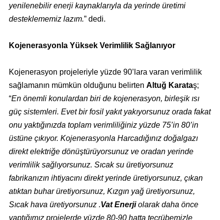
yenilenebilir enerji kaynaklarıyla da yerinde üretimi
desteklememiz lazım.
” dedi.
Kojenerasyonla Yüksek Verimlilik Sağlanıyor
Kojenerasyon projeleriyle yüzde 90’lara varan verimlilik
sağlamanın mümkün olduğunu belirten
Altuğ Karata
ş;
“
En önemli konulardan biri de kojenerasyon, birleşik ısı
güç sistemleri. Evet bir fosil yakıt yakıyorsunuz orada fakat
onu yaktığınızda toplam verimliliğiniz yüzde 75’in 80’in
üstüne çıkıyor. Kojenerasyonla Harcadığınız doğalgazı
direkt elektriğe dönüştürüyorsunuz ve oradan yerinde
verimlilik sağlıyorsunuz. Sıcak su üretiyorsunuz
fabrikanızın ihtiyacını direkt yerinde üretiyorsunuz, çıkan
atıktan buhar üretiyorsunuz, Kızgın yağ üretiyorsunuz,
Sıcak hava üretiyorsunuz .
Vat Enerji
olarak daha önce
yaptığımız projelerde yüzde 80-90 hatta tecrübemizle