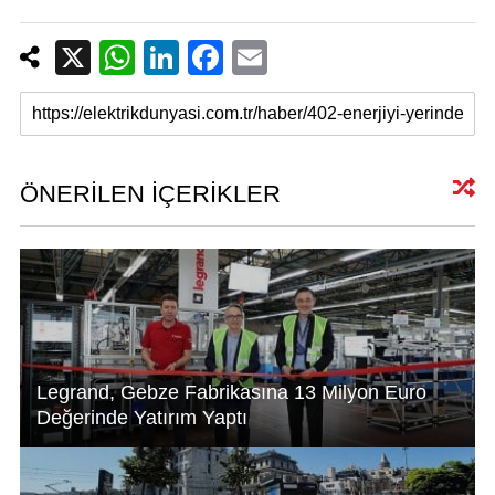
X
W
Li
F
E
h
n
a
m
at
k
c
ail
s
e
e
A
dI
b
ÖNERİLEN İÇERİKLER
p
n
o
p
o
k
Legrand, Gebze Fabrikasına 13 Milyon Euro
Değerinde Yatırım Yaptı