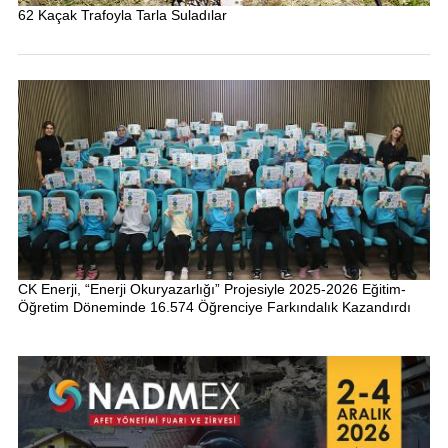
62 Kaçak Trafoyla Tarla Suladılar
CK Enerji, “Enerji Okuryazarlığı” Projesiyle 2025-2026 Eğitim-
Öğretim Döneminde 16.574 Öğrenciye Farkındalık Kazandırdı