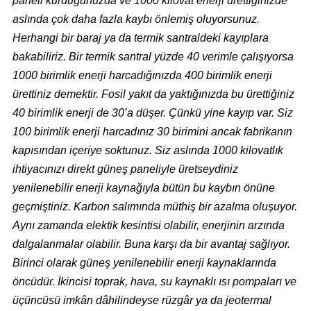
paneli kurduğunuzda ve 1000 kilovat enerji ürettiğinizde
aslında çok daha fazla kaybı önlemiş oluyorsunuz.
Herhangi bir baraj ya da termik santraldeki kayıplara
bakabiliriz. Bir termik santral yüzde 40 verimle çalışıyorsa
1000 birimlik enerji harcadığınızda 400 birimlik enerji
ürettiniz demektir. Fosil yakıt da yaktığınızda bu ürettiğiniz
40 birimlik enerji de 30’a düşer. Çünkü yine kayıp var. Siz
100 birimlik enerji harcadınız 30 birimini ancak fabrikanın
kapısından içeriye soktunuz. Siz aslında 1000 kilovatlık
ihtiyacınızı direkt güneş paneliyle üretseydiniz
yenilenebilir enerji kaynağıyla bütün bu kaybın önüne
geçmiştiniz. Karbon salımında müthiş bir azalma oluşuyor.
Aynı zamanda elektik kesintisi olabilir, enerjinin arzında
dalgalanmalar olabilir. Buna karşı da bir avantaj sağlıyor.
Birinci olarak güneş yenilenebilir enerji kaynaklarında
öncüdür. İkincisi toprak, hava, su kaynaklı ısı pompaları ve
üçüncüsü imkân dâhilindeyse rüzgâr ya da jeotermal