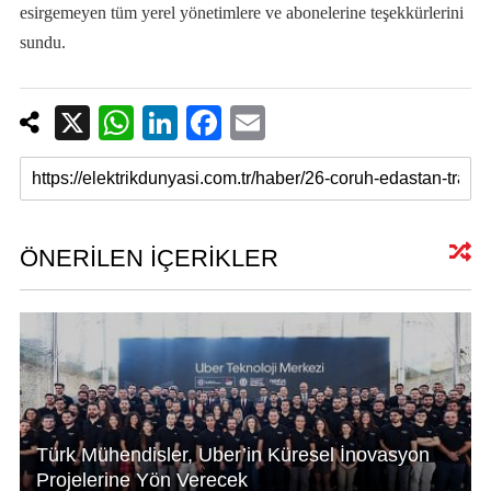
esirgemeyen tüm yerel yönetimlere ve abonelerine teşekkürlerini
sundu.
X
W
Li
F
E
h
n
a
m
at
k
c
ail
s
e
e
A
dI
b
ÖNERİLEN İÇERİKLER
p
n
o
p
o
k
Türk Mühendisler, Uber’in Küresel İnovasyon
Projelerine Yön Verecek