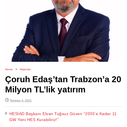
Home
Haberler
Çoruh Edaş’tan Trabzon’a 20
Milyon TL’lik yatırım
Temmuz 4, 2021
HESİAD Başkanı Elvan Tuğsuz Güven “2035’e Kadar 11
GW Yeni HES Kurabiliriz!”