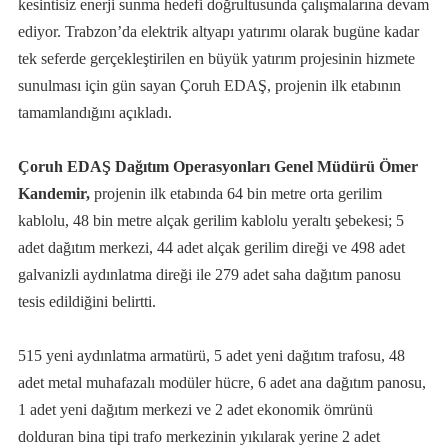
kesintisiz enerji sunma hedefi doğrultusunda çalışmalarına devam
ediyor. Trabzon’da elektrik altyapı yatırımı olarak bugüne kadar
tek seferde gerçekleştirilen en büyük yatırım projesinin hizmete
sunulması için gün sayan Çoruh EDAŞ, projenin ilk etabının
tamamlandığını açıkladı.
Çoruh EDAŞ Dağıtım Operasyonları Genel Müdürü Ömer
Kandemir,
projenin ilk etabında 64 bin metre orta gerilim
kablolu, 48 bin metre alçak gerilim kablolu yeraltı şebekesi; 5
adet dağıtım merkezi, 44 adet alçak gerilim direği ve 498 adet
galvanizli aydınlatma direği ile 279 adet saha dağıtım panosu
tesis edildiğini belirtti.
515 yeni aydınlatma armatürü, 5 adet yeni dağıtım trafosu, 48
adet metal muhafazalı modüler hücre, 6 adet ana dağıtım panosu,
1 adet yeni dağıtım merkezi ve 2 adet ekonomik ömrünü
dolduran bina tipi trafo merkezinin yıkılarak yerine 2 adet