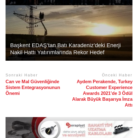
Başkent EDAŞ’tan Batı Karadeniz’deki Enerji
Nakil Hattı Yatırımlarında Rekor Hedef
Sonraki Haber
Önceki Haber
Can ve Mal Güvenliğinde
Aydem Perakende, Turkey
Sistem Entegrasyonunun
Customer Experience
Önemi
Awards 2021’de 3 Ödül
Alarak Büyük Başarıya İmza
Attı