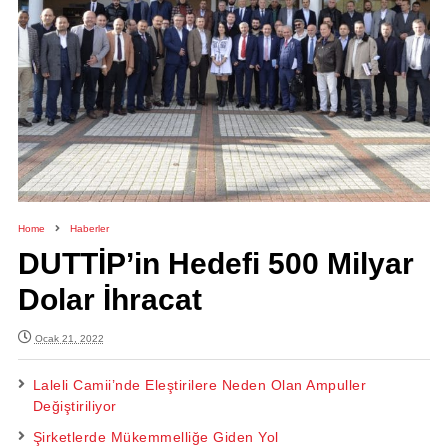
Home
Haberler
DUTTİP’in Hedefi 500 Milyar
Dolar İhracat
Ocak 21, 2022
Laleli Camii’nde Eleştirilere Neden Olan Ampuller
Değiştiriliyor
Şirketlerde Mükemmelliğe Giden Yol