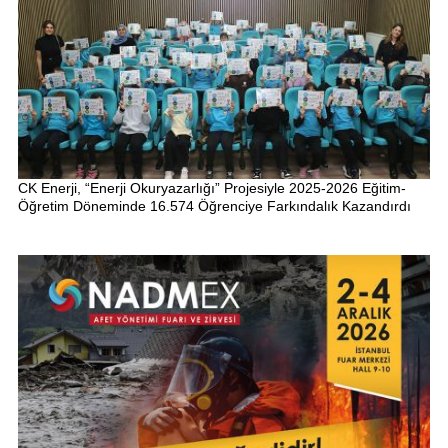
CK Enerji, “Enerji Okuryazarlığı” Projesiyle 2025-2026 Eğitim-
Öğretim Döneminde 16.574 Öğrenciye Farkındalık Kazandırdı