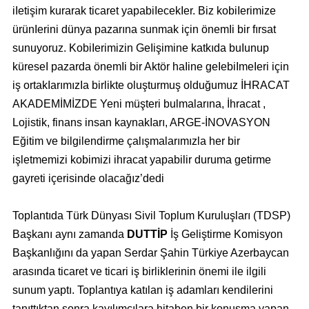
iIetişim kurarak ticaret yapabiIecekIer. Biz kobiIerimize
ürünIerini dünya pazarına sunmak için önemIi bir fırsat
sunuyoruz. KobiIerimizin GeIişimine katkıda buIunup
küreseI pazarda önemIi bir Aktör haIine geIebiImeIeri için
iş ortakIarımızIa birlikte oluşturmuş olduğumuz İHRACAT
AKADEMİMİZDE Yeni müşteri bulmalarına, İhracat ,
Lojistik, finans insan kaynakIarı, ARGE-İNOVASYON
Eğitim ve bilgilendirme çalışmalarımızla her bir
işletmemizi kobimizi ihracat yapabilir duruma getirme
gayreti içerisinde olacağız’dedi
Toplantıda Türk Dünyası Sivil Toplum Kuruluşları (TDSP)
Başkanı aynı zamanda
DUTTİP
İş Geliştirme Komisyon
Başkanlığını da yapan Serdar Şahin Türkiye Azerbaycan
arasında ticaret ve ticari iş birliklerinin önemi ile ilgili
sunum yaptı. Toplantıya katılan iş adamları kendilerini
tanıttıktan sonra kayılımcılara hitaben bir konuşma yapan