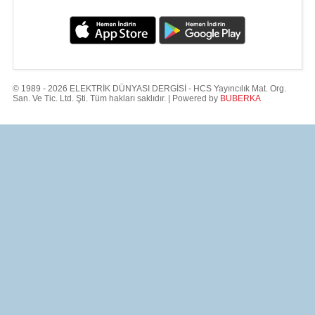
© 1989 - 2026 ELEKTRİK DÜNYASI DERGİSİ - HCS Yayıncılık Mat. Org.
San. Ve Tic. Ltd. Şti. Tüm hakları saklıdır. | Powered by
BUBERKA