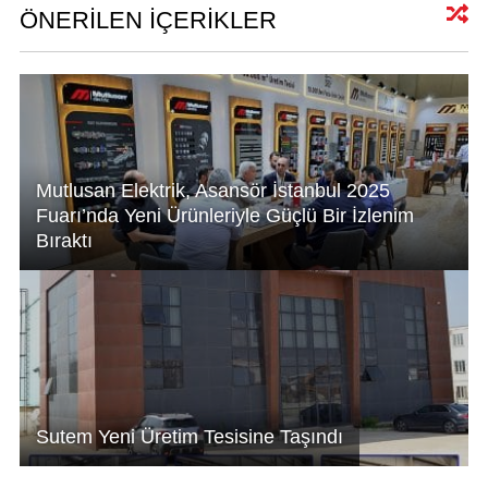
A
dI
b
ÖNERİLEN İÇERİKLER
p
n
o
p
o
k
Mutlusan Elektrik, Asansör İstanbul 2025
Fuarı’nda Yeni Ürünleriyle Güçlü Bir İzlenim
Bıraktı
Sutem Yeni Üretim Tesisine Taşındı