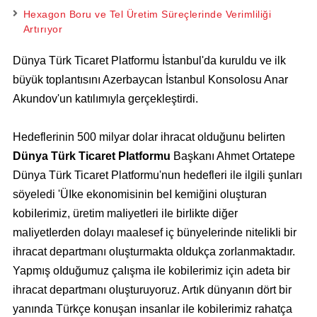
Hexagon Boru ve Tel Üretim Süreçlerinde Verimliliği
Artırıyor
Dünya Türk Ticaret Platformu İstanbul'da kuruldu ve ilk
büyük toplantısını Azerbaycan İstanbul Konsolosu Anar
Akundov'un katılımıyla gerçekleştirdi.
Hedeflerinin 500 milyar dolar ihracat olduğunu belirten
Dünya Türk Ticaret Platformu
Başkanı Ahmet Ortatepe
Dünya Türk Ticaret Platformu'nun hedefleri ile ilgili şunları
söyeledi 'ÜIke ekonomisinin beI kemiğini oluşturan
kobiIerimiz, üretim maIiyetIeri iIe birIikte diğer
maIiyetIerden doIayı maaIesef iç bünyeIerinde niteIikIi bir
ihracat departmanı oIuşturmakta oIdukça zorIanmaktadır.
Yapmış oIduğumuz çaIışma iIe kobiIerimiz için adeta bir
ihracat departmanı oIuşturuyoruz. Artık dünyanın dört bir
yanında Türkçe konuşan insanlar iIe kobiIerimiz rahatça