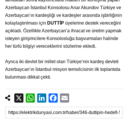
Azerbaycan İstanbul Konsolosu Anar Akundov Türkiye ve
Azerbaycan’ın kardeşliği ve kardeşler arasında işbirliğinin
kolaylaştırılması için
DUTTİP
üyelerine destek vereceğini
açıkladı. Özellikle Azerbaycan’a ihracat ve üretim yapmak
isteyen girişimcilere Konsolosluğa başvurmaları halinde
her türlü bilgiyi vereceklerini sözlerine ekledi.
Ayrıca iki devlet bir millet olan Türkiye’nin kardeş devleti
Azerbaycan’ın İstanbul misyon temsilcisinin ilk toplantıda
bulunması dikkat çekti.
X
W
Li
F
E
h
n
a
m
at
k
c
ail
s
e
e