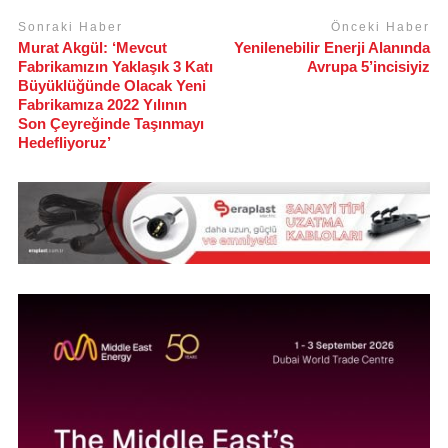
Sonraki Haber
Önceki Haber
Murat Akgül: ‘Mevcut
Yenilenebilir Enerji Alanında
Fabrikamızın Yaklaşık 3 Katı
Avrupa 5’incisiyiz
Büyüklüğünde Olacak Yeni
Fabrikamıza 2022 Yılının
Son Çeyreğinde Taşınmayı
Hedefliyoruz’