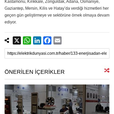
Kastamonu, Kırıkkale, Zonguldak, Adana, Osmaniye,
Gaziantep, Mersin, Kilis ve Hatay’da verdiği hizmetleri her
geçen gün geliştirmeye ve sektörüne örnek olmaya devam
ediyor.
X
W
Li
F
E
h
n
a
m
at
k
c
ail
s
e
e
A
dI
b
ÖNERİLEN İÇERİKLER
p
n
o
p
o
k