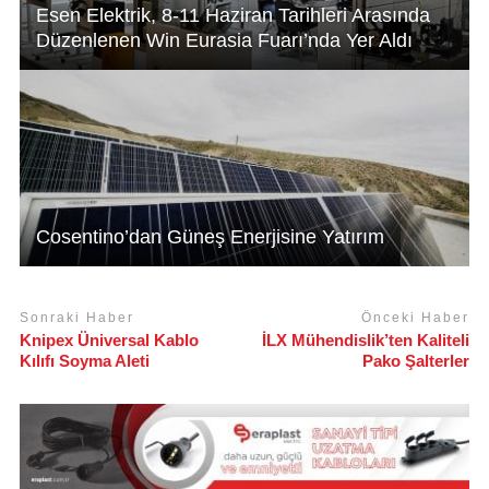
Esen Elektrik, 8-11 Haziran Tarihleri Arasında
Düzenlenen Win Eurasia Fuarı’nda Yer Aldı
Cosentino’dan Güneş Enerjisine Yatırım
Sonraki Haber
Önceki Haber
Knipex Üniversal Kablo
İLX Mühendislik’ten Kaliteli
Kılıfı Soyma Aleti
Pako Şalterler