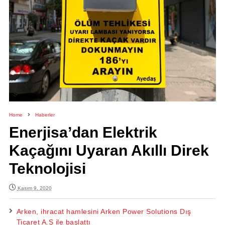
Home
Haberler
Enerjisa’dan Elektrik
Kaçağını Uyaran Akıllı Direk
Teknolojisi
Kasım 9, 2020
Arken, ihracat hamlesini Arken Power Solutions Dış
Ticaret A.Ş ile başlattı