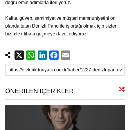
doğru emin adımlarla ilerliyoruz.
Kalite, güven, samimiyet ve müşteri memnuniyetini ön
planda tutan Denizli Pano ile iş ortağı olmak için sizleri
bizimle irtibata geçmeye davet ediyoruz.
X
W
Li
F
E
h
n
a
m
at
k
c
ail
s
e
e
A
dI
b
ÖNERİLEN İÇERİKLER
p
n
o
p
o
k