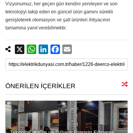
Vizyonumuz, her geçen gün kendini yenileyen ve son
teknolojiyi takip eden en güncel ürün gamını sürekli
genişleterek otomasyon ve şalt ürünleri ihtiyacının
tamamına yanıt verebilmektir.
X
W
Li
F
E
h
n
a
m
at
k
c
ail
s
e
e
A
dI
b
ÖNERİLEN İÇERİKLER
p
n
o
p
o
k
Teknoloji, Kalite ve Güveni Prensip Edinerek