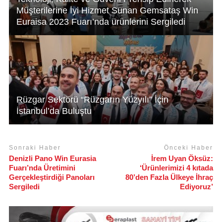
Müşterilerine İyi Hizmet Sunan Gemsataş Win
Euraisa 2023 Fuarı’nda ürünlerini Sergiledi
Rüzgar Sektörü “Rüzgarın Yüzyılı” İçin
İstanbul’da Buluştu
Sonraki Haber
Önceki Haber
Denizli Pano Win Eurasia
İrem Uyan Öksüz:
Fuarı’nda Üretimini
‘Ürünlerimizi 4 kıtada
Gerçekleştirdiği Panoları
80’den Fazla Ülkeye İhraç
Sergiledi
Ediyoruz’