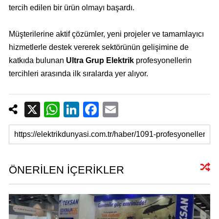
tercih edilen bir ürün olmayı başardı.
Müşterilerine aktif çözümler, yeni projeler ve tamamlayıcı
hizmetlerle destek vererek sektörünün gelişimine de
katkıda bulunan
Ultra Grup Elektrik
profesyonellerin
tercihleri arasında ilk sıralarda yer alıyor.
X
W
Li
F
E
h
n
a
m
at
k
c
ail
s
e
e
A
dI
b
ÖNERİLEN İÇERİKLER
p
n
o
p
o
k