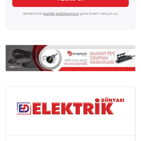
Verilerinize
gizlilik politikamıza
göre önem veriyoruz.