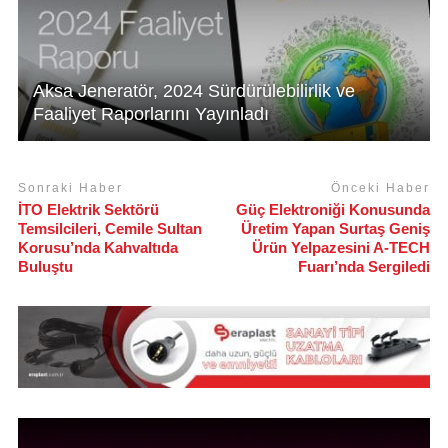
Aksa Jeneratör, 2024 Sürdürülebilirlik ve
Faaliyet Raporlarını Yayınladı
Sonraki Haber
Önceki Haber
İTO Elektrik Sektörü
Güç Elektroniği Konusunda
Temsilcileri, Cemile Sultan
Üretim Yapan Surtaş Geniş
Korusu’nda Kahvaltıda
Ürün Yelpazesini A-TECH
Buluştu
Fuarı’nda Sergiledi