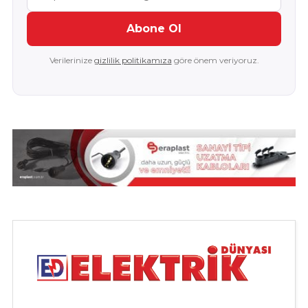
Abone Ol
Verilerinize
gizlilik politikamıza
göre önem veriyoruz.