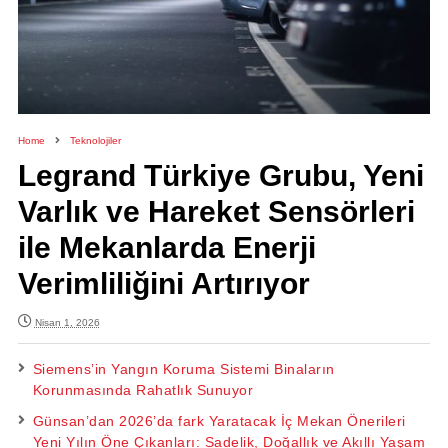
Home
Teknolojiler
Legrand Türkiye Grubu, Yeni
Varlık ve Hareket Sensörleri
ile Mekanlarda Enerji
Verimliliğini Artırıyor
Nisan 1, 2026
Siemens’in Yangın Koruma Sistemi Binaların
Korunmasında Rahatlık Sunuyor
Günsan’dan 2026’da fark Yaratacak İç Mekan Önerileri
Yeni Yılın Öne Çıkanları: Sadelik, Doğallık ve Akıllı Yaşam