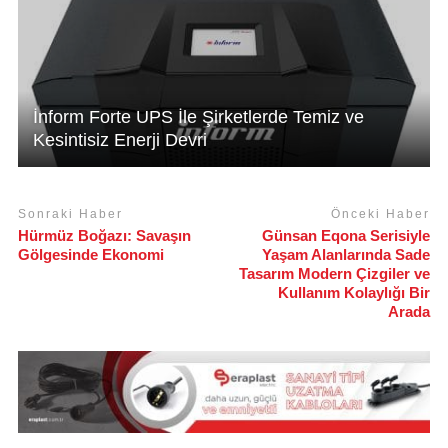
İnform Forte UPS İle Şirketlerde Temiz ve
Kesintisiz Enerji Devri
Sonraki Haber
Önceki Haber
Hürmüz Boğazı: Savaşın
Günsan Eqona Serisiyle
Gölgesinde Ekonomi
Yaşam Alanlarında Sade
Tasarım Modern Çizgiler ve
Kullanım Kolaylığı Bir
Arada