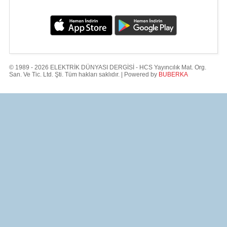
© 1989 - 2026 ELEKTRİK DÜNYASI DERGİSİ - HCS Yayıncılık Mat. Org.
San. Ve Tic. Ltd. Şti. Tüm hakları saklıdır. | Powered by
BUBERKA