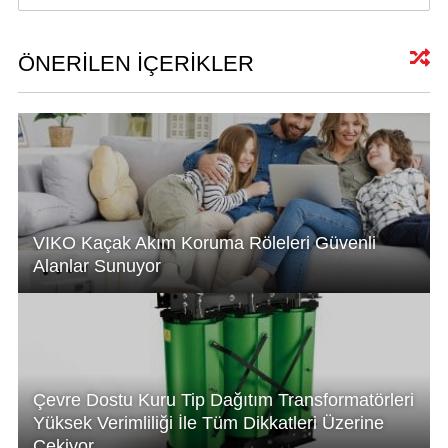
at
k
c
ail
s
e
e
A
dI
b
ÖNERİLEN İÇERİKLER
p
n
o
p
o
k
VIKO Kaçak Akım Koruma Röleleri Güvenli
Alanlar Sunuyor
Çevre Dostu Kuru Tip Dağıtım Transformatörleri
Yüksek Verimliliği İle Tüm Dikkatleri Üzerine
Çekiyor