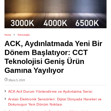
Home
Teknolojiler
ACK, Aydınlatmada Yeni Bir
Dönem Başlatıyor: CCT
Teknolojisi Geniş Ürün
Gamına Yayılıyor
Mayıs 5, 2026
ACK Acil Durum Yönlendirme ve Aydınlatma Serisi
Arslan Elektronik Sensörleri: Dijital Dünyada Hareket ve
Dokunuşun Yeni Dönüm Noktası