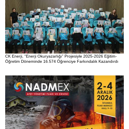
CK Enerji, “Enerji Okuryazarlığı” Projesiyle 2025-2026 Eğitim-
Öğretim Döneminde 16.574 Öğrenciye Farkındalık Kazandırdı