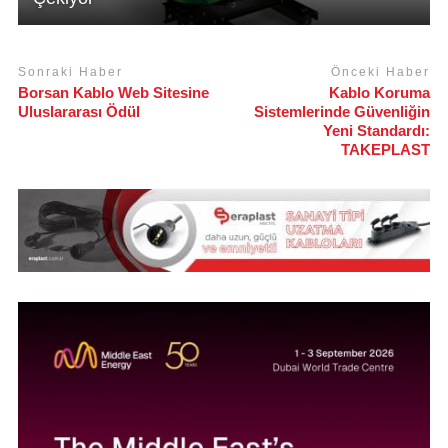
Sonraki Haber
Önceki Haber
Borsan Kablo Web Sitesine
Kablo Koruma
Uluslararası Ödül
Sistemlerinde Güvenliğin
Yeni Standardı:
TAKEPLAST