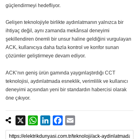
güçlendirmeyi hedefliyor.
Gelişen teknolojiyle birlikte aydınlatmanın yalnızca bir
ihtiyaç değil, aynı zamanda mekânsal deneyimi
şekillendiren önemli bir unsur haline geldiğini vurgulayan
ACK, kullanıcıya daha fazla kontrol ve konfor sunan
çözümler geliştirmeye devam ediyor.
ACK’nın geniş ürün gamında yaygınlaştırdığı CCT
teknolojisi, aydınlatmada esneklik, verimlilik ve kullanıcı
deneyimi açısından yeni bir standardın habercisi olarak
öne çıkıyor.
X
W
Li
F
E
h
n
a
m