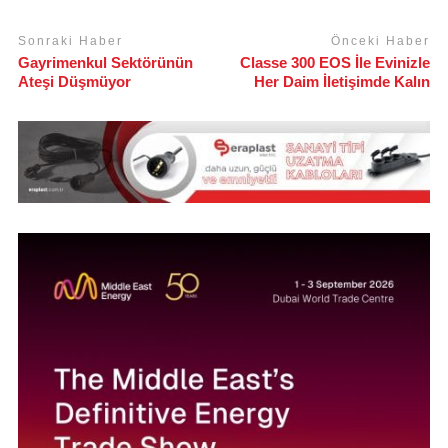
Sonraki Haber
Önceki Haber
Gayrimenkul Sektörünün
Classe 300 EOS İle Evinizle
Ateşi Düşmüyor
Her Daim İletişimde Kalın