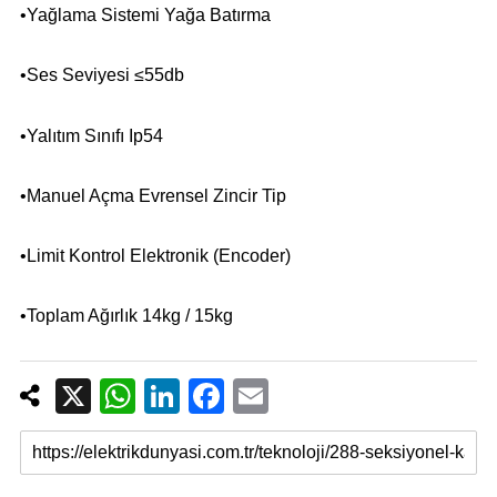
•Yağlama Sistemi Yağa Batırma
•Ses Seviyesi ≤55db
•Yalıtım Sınıfı Ip54
•Manuel Açma Evrensel Zincir Tip
•Limit Kontrol Elektronik (Encoder)
•Toplam Ağırlık 14kg / 15kg
X
W
Li
F
E
h
n
a
m
at
k
c
ail