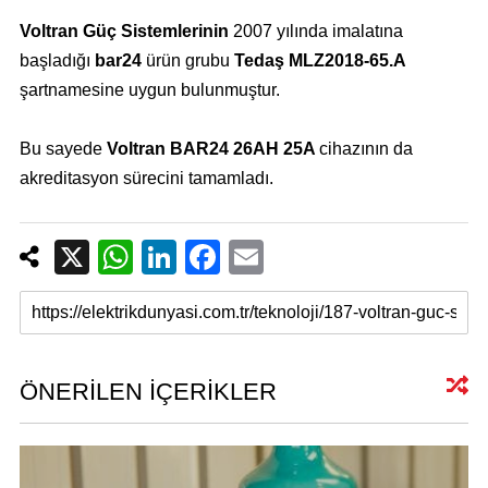
Voltran Güç Sistemlerinin
2007 yılında imalatına
başladığı
bar24
ürün grubu
Tedaş MLZ2018-65.A
şartnamesine uygun bulunmuştur.
Bu sayede
Voltran BAR24 26AH 25A
cihazının da
akreditasyon sürecini tamamladı.
X
W
Li
F
E
h
n
a
m
at
k
c
ail
s
e
e
A
dI
b
ÖNERİLEN İÇERİKLER
p
n
o
p
o