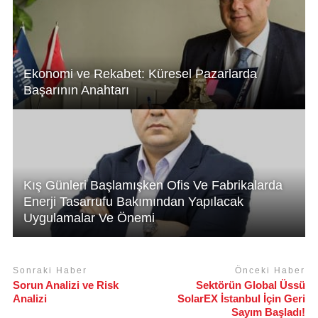
k
Ekonomi ve Rekabet: Küresel Pazarlarda
Başarının Anahtarı
Kış Günleri Başlamışken Ofis Ve Fabrikalarda
Enerji Tasarrufu Bakımından Yapılacak
Uygulamalar Ve Önemi
Sonraki Haber
Önceki Haber
Sorun Analizi ve Risk
Sektörün Global Üssü
Analizi
SolarEX İstanbul İçin Geri
Sayım Başladı!