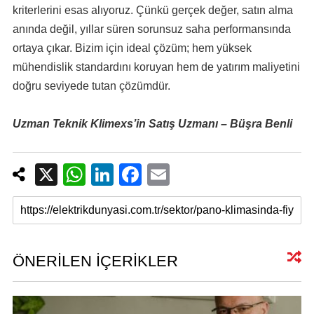
kriterlerini esas alıyoruz. Çünkü gerçek değer, satın alma
anında değil, yıllar süren sorunsuz saha performansında
ortaya çıkar. Bizim için ideal çözüm; hem yüksek
mühendislik standardını koruyan hem de yatırım maliyetini
doğru seviyede tutan çözümdür.
Uzman Teknik Klimexs’in Satış Uzmanı – Büşra Benli
X
W
Li
F
E
h
n
a
m
at
k
c
ail
s
e
e
A
dI
b
ÖNERİLEN İÇERİKLER
p
n
o
p
o