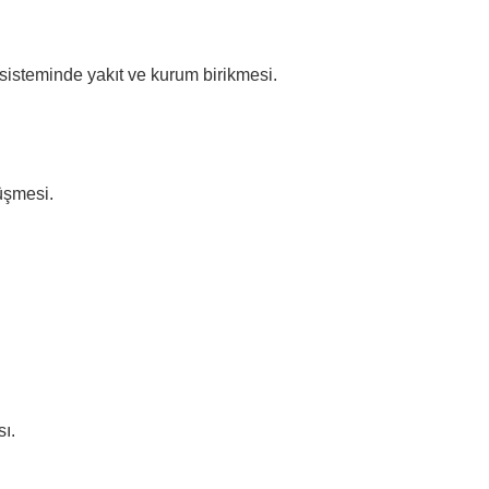
steminde yakıt ve kurum birikmesi.
üşmesi.
sı.