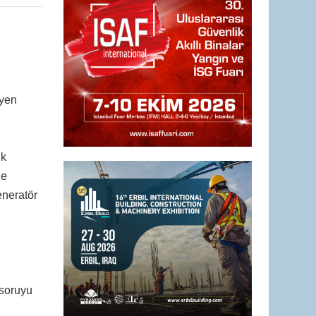
üyen
ık
de
eneratör
 soruyu