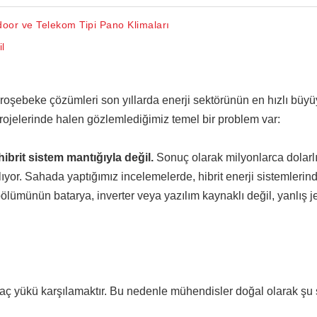
oor ve Telekom Tipi Pano Klimaları
l
ikroşebeke çözümleri son yıllarda enerji sektörünün en hızlı büy
 projelerinde halen gözlemlediğimiz temel bir problem var:
hibrit sistem mantığıyla değil.
Sonuç olarak milyonlarca dolarl
ıyor. Sahada yaptığımız incelemelerde, hibrit enerji sistemlerin
ölümünün batarya, inverter veya yazılım kaynaklı değil, yanlış j
maç yükü karşılamaktır. Bu nedenle mühendisler doğal olarak şu