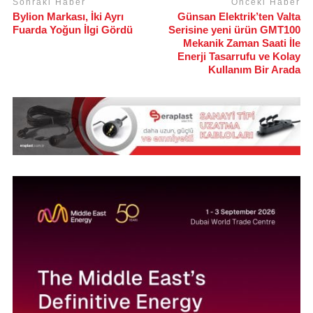
Sonraki Haber
Önceki Haber
Bylion Markası, İki Ayrı
Günsan Elektrik’ten Valta
Fuarda Yoğun İlgi Gördü
Serisine yeni ürün GMT100
Mekanik Zaman Saati İle
Enerji Tasarrufu ve Kolay
Kullanım Bir Arada