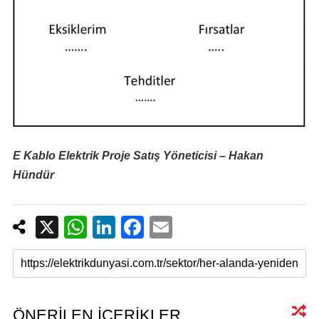
E Kablo Elektrik Proje Satış Yöneticisi – Hakan
Hündür
X
W
Li
F
E
h
n
a
m
at
k
c
ail
s
e
e
A
dI
b
ÖNERİLEN İÇERİKLER