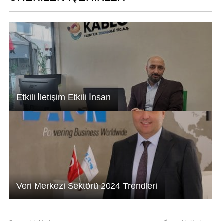
p
n
o
p
o
k
Etkili İletişim Etkili İnsan
Veri Merkezi Sektörü 2024 Trendleri