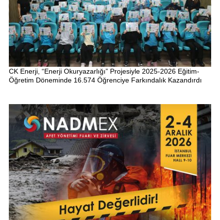
CK Enerji, “Enerji Okuryazarlığı” Projesiyle 2025-2026 Eğitim-
Öğretim Döneminde 16.574 Öğrenciye Farkındalık Kazandırdı