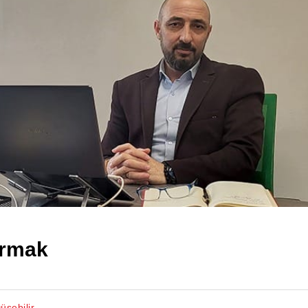
urmak
üşebilir