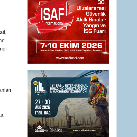
ti,
lan
angi
nları
r.