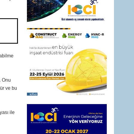
yabilme
. Onu
rür ve bu
ası ile