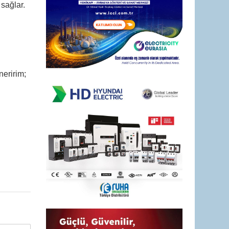
 sağlar.
neririm;