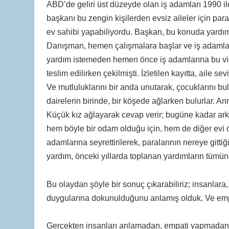
ABD’de geliri üst düzeyde olan iş adamları 1990 ile 
başkanı bu zengin kişilerden evsiz aileler için par
ev sahibi yapabiliyordu. Başkan, bu konuda yardım
Danışman, hemen çalışmalara başlar ve iş adamları
yardım istemeden hemen önce iş adamlarına bu video
teslim edilirken çekilmişti. İzletilen kayıtta, aile s
Ve mutluluklarını bir anda unutarak, çocuklarını 
dairelerin birinde, bir köşede ağlarken bulurlar. A
Küçük kız ağlayarak cevap verir; bugüne kadar ark
hem böyle bir odam olduğu için, hem de diğer evi o
adamlarına seyrettirilerek, paralarının nereye gittiği
yardım, önceki yıllarda toplanan yardımların tümün
Bu olaydan şöyle bir sonuç çıkarabiliriz; insanlara,
duygularına dokunulduğunu anlamış olduk. Ve empa
Gerçekten insanları anlamadan, empati yapmadan,