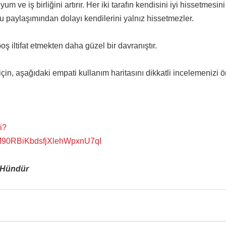
 uyum ve iş birliğini artırır. Her iki tarafın kendisini iyi hissetmesini
 paylaşımından dolayı kendilerini yalnız hissetmezler.
 iltifat etmekten daha güzel bir davranıştır.
çin, aşağıdaki empati kullanım haritasını dikkatli incelemenizi ö
i?
M90RBiKbdsfjXlehWpxnU7qI
n Hündür