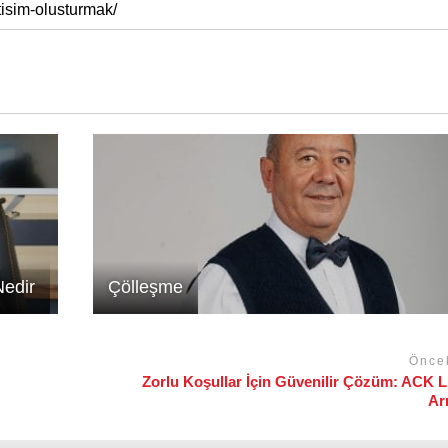
Nedir
Çölleşme
Önce
Zorlu Koşullar İçin Güvenilir Çözüm: ACK 
Ar