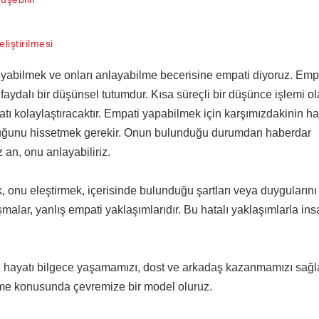
liştirilmesi
koyabilmek ve onları anlayabilme becerisine empati diyoruz. Empa
aydalı bir düşünsel tutumdur. Kısa süreçli bir düşünce işlemi o
ı kolaylaştıracaktır. Empati yapabilmek için karşımızdakinin h
lduğunu hissetmek gerekir. Onun bulunduğu durumdan haberdar
an, onu anlayabiliriz.
k, onu eleştirmek, içerisinde bulunduğu şartları veya duygularını
ar, yanlış empati yaklaşımlarıdır. Bu hatalı yaklaşımlarla insa
, hayatı bilgece yaşamamızı, dost ve arkadaş kazanmamızı sağla
ilme konusunda çevremize bir model oluruz.