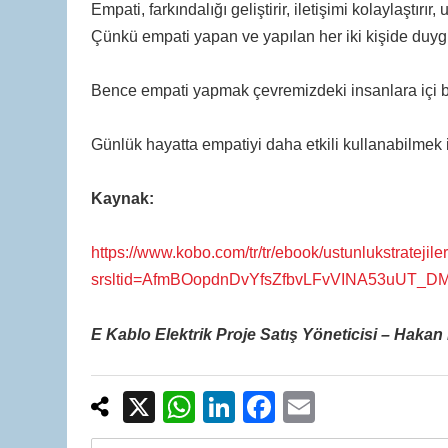
Empati, farkındalığı geliştirir, iletişimi kolaylaştırır,
Çünkü empati yapan ve yapılan her iki kişide duygu
Bence empati yapmak çevremizdeki insanlara içi boş
Günlük hayatta empatiyi daha etkili kullanabilmek i
Kaynak:
https://www.kobo.com/tr/tr/ebook/ustunlukstratejiler
srsltid=AfmBOopdnDvYfsZfbvLFvVINA53uUT_D
E Kablo Elektrik Proje Satış Yöneticisi – Haka
X
W
Li
F
E
h
n
a
m