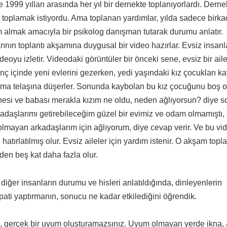
1999 yılları arasında her yıl bir dernekte toplanıyorlardı. Derne
a toplamak istiyordu. Ama toplanan yardımlar, yılda sadece birkaç
 almak amacıyla bir psikolog danışman tutarak durumu anlatır.
nın toplantı akşamına duygusal bir video hazırlar. Evsiz insanl
yu izletir. Videodaki görüntüler bir önceki sene, evsiz bir ail
evinç içinde yeni evlerini gezerken, yedi yaşındaki kız çocukları ka
bulma telaşına düşerler. Sonunda kaybolan bu kız çocuğunu boş 
nnesi ve babası merakla kızım ne oldu, neden ağlıyorsun? diye so
adaşlarımı getirebileceğim güzel bir evimiz ve odam olmamıştı,
lmayan arkadaşlarım için ağlıyorum, diye cevap verir. Ve bu vid
 hatırlatılmış olur. Evsiz aileler için yardım istenir. O akşam top
den beş kat daha fazla olur.
 diğer insanların durumu ve hisleri anlatıldığında, dinleyenlerin
ti yaptırmanın, sonucu ne kadar etkilediğini öğrendik.
 gerçek bir uyum oluşturamazsınız. Uyum olmayan yerde ikna,