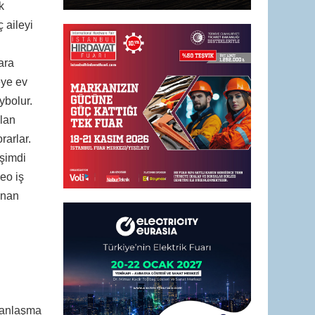
k
 aileyi
ara
eye ev
ybolur.
olan
rarlar.
 şimdi
eo iş
lanan
 anlaşma