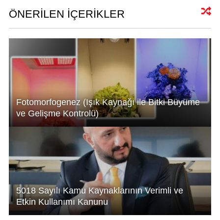
s
e
e
A
dI
b
ÖNERİLEN İÇERİKLER
p
n
o
p
o
k
Fotomorfogenez (Işık Kaynağı ile Bitki Büyüme
ve Gelişme Kontrolü)
5018 Sayılı Kamu Kaynaklarının Verimli ve
Etkin Kullanımı Kanunu