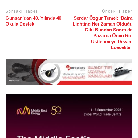
Sonraki Haber
Önceki Haber
Günsan’dan 40. Yılında 40
Serdar Özgür Temel: ‘Bafra
Okula Destek
Lighting Her Zaman Olduğu
Gibi Bundan Sonra da
Pazarda Öncü Rol
Üstlenmeye Devam
Edecektir’