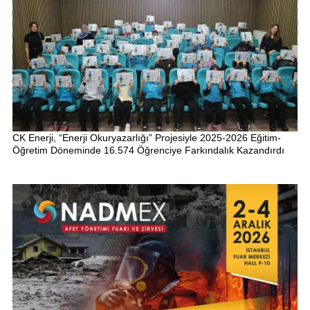
CK Enerji, “Enerji Okuryazarlığı” Projesiyle 2025-2026 Eğitim-
Öğretim Döneminde 16.574 Öğrenciye Farkındalık Kazandırdı