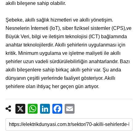
akıllı bileşene sahip olabilir.
Şebeke, akıllı sağlık hizmetleri ve akıllı yönetişim.
Nesnelerin İnterneti (IoT), siber fiziksel sistemler (CPS),ve
Büyük Veri, bilgi ve iletişim teknolojisi (ICT) bağlamında
anahtar teknolojilerdir. Akıllı şehirlerin uygulanması için
kritik. Minimum uygulama ve işletme maliyeti ile akıllı
şehirler uzun vadeli sürdürülebilirliğin anahtarlarıdır. Bazı
akıllı bileşenlere sahip birkaç akıllı şehir var. Şu anda
dünyanın çeşitli yerlerinde faaliyet gösteriyor. Akıllı
şehirlere olan ihtiyaç her geçen gün artıyor.
X
W
Li
F
E
h
n
a
m
at
k
c
ail