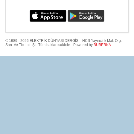
© 1989 - 2026 ELEKTRİK DÜNYASI DERGİSİ - HCS Yayıncılık Mat. Org.
San. Ve Tic. Ltd. Şti. Tüm hakları saklıdır. | Powered by
BUBERKA