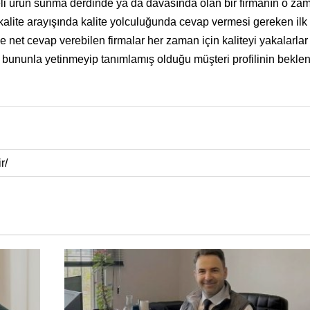
iteli ürün sunma derdinde ya da davasında olan bir firmanın o za
 kalite arayışında kalite yolculuğunda cevap vermesi gereken ilk
 net cevap verebilen firmalar her zaman için kaliteyi yakalarla
 bununla yetinmeyip tanımlamış olduğu müşteri profilinin beklent