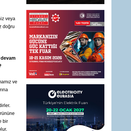
niz veya
ız doğru
ek devam
?
şmamız ve
arına
irler.
ürününe
 bir
lur.