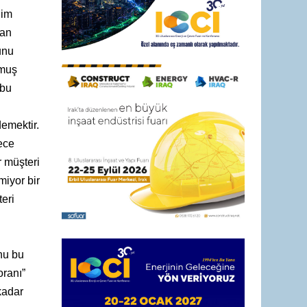
ğim
man
unu
umuş
 bu
emektir.
ece
r müşteri
miyor bir
eri
nu bu
oranı”
kadar