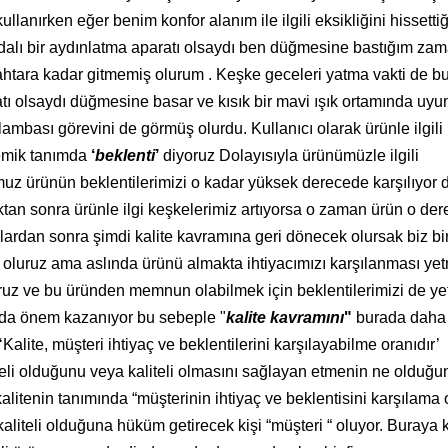
lanırken eğer benim konfor alanım ile ilgili eksikliğini hissetti
dalı bir aydınlatma aparatı olsaydı ben düğmesine bastığım za
htara kadar gitmemiş olurum . Keşke geceleri yatma vakti de b
ı olsaydı düğmesine basar ve kısık bir mavi ışık ortamında uy
bası görevini de görmüş olurdu. Kullanıcı olarak ürünle ilgili
emik tanımda
‘
beklenti
’
diyoruz Dolayısıyla ürünümüzle ilgili
uz ürünün beklentilerimizi o kadar yüksek derecede karşılıyor d
tan sonra ürünle ilgi keşkelerimiz artıyorsa o zaman ürün o der
alardan sonra şimdi kalite kavramına geri dönecek olursak biz bi
ş oluruz ama aslında ürünü almakta ihtiyacımızı karşılanması yet
yoruz ve bu üründen memnun olabilmek için beklentilerimizi de yet
ada önem kazanıyor bu sebeple "
kalite kavramını
"
burada daha
Kalite, müşteri ihtiyaç ve beklentilerini karşılayabilme oranıdır’
teli olduğunu veya kaliteli olmasını sağlayan etmenin ne olduğu
alitenin tanımında “müşterinin ihtiyaç ve beklentisini karşılama 
liteli olduğuna hüküm getirecek kişi “müşteri “ oluyor. Buraya 