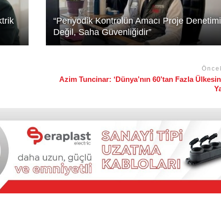
trik
“Periyodik Kontrolün Amacı Proje Denetimi
Değil, Saha Güvenliğidir”
Önce
Azim Tuncinar: ‘Dünya’nın 60’tan Fazla Ülkesin
Y