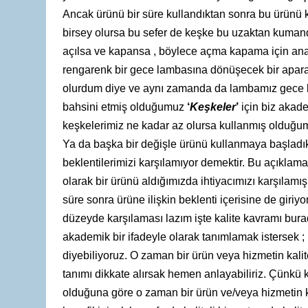
Ancak ürünü bir süre kullandıktan sonra bu ürünü kul
birsey olursa bu sefer de keşke bu uzaktan kuman
açılsa ve kapansa , böylece açma kapama için ana
rengarenk bir gece lambasına dönüşecek bir aparat
olurdum diye ve aynı zamanda da lambamız gece lam
bahsini etmiş olduğumuz
‘
Keşkeler
’
için biz akad
keşkelerimiz ne kadar az olursa kullanmış olduğum
Ya da başka bir değişle ürünü kullanmaya başladık
beklentilerimizi karşılamıyor demektir. Bu açıklam
olarak bir ürünü aldığımızda ihtiyacımızı karşılamı
süre sonra ürüne ilişkin beklenti içerisine de giri
düzeyde karşılaması lazım işte kalite kavramı bur
akademik bir ifadeyle olarak tanımlamak istersek ; ‘
diyebiliyoruz. O zaman bir ürün veya hizmetin kali
tanımı dikkate alırsak hemen anlayabiliriz. Çünkü k
olduğuna göre o zaman bir ürün ve/veya hizmetin ka