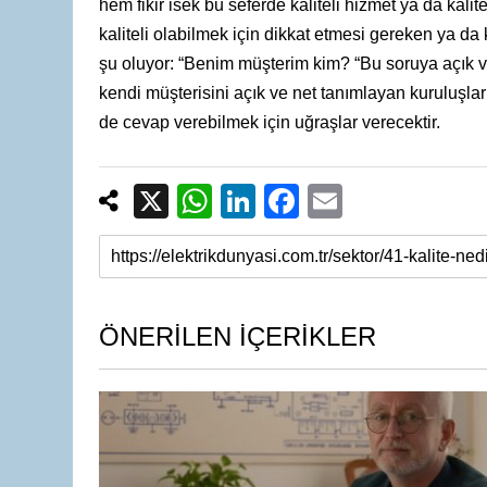
hem fikir isek bu seferde kaliteli hizmet ya da kal
kaliteli olabilmek için dikkat etmesi gereken ya da
şu oluyor: “Benim müşterim kim? “Bu soruya açık ve
kendi müşterisini açık ve net tanımlayan kuruluşlar
de cevap verebilmek için uğraşlar verecektir.
X
W
Li
F
E
h
n
a
m
at
k
c
ail
s
e
e
A
dI
b
ÖNERİLEN İÇERİKLER
p
n
o
p
o
k