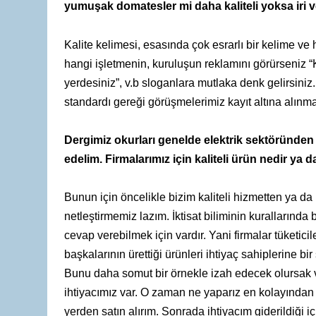
yumuşak domatesler mi daha kaliteli yoksa iri ve
Kalite kelimesi, esasında çok esrarlı bir kelime ve
hangi işletmenin, kuruluşun reklamını görürseniz “K
yerdesiniz”, v.b sloganlara mutlaka denk gelirsiniz. B
standardı gereği görüşmelerimiz kayıt altına alınma
Dergimiz okurları genelde elektrik sektöründen 
edelim. Firmalarımız için kaliteli ürün nedir ya d
Bunun için öncelikle bizim kaliteli hizmetten ya d
netleştirmemiz lazım. İktisat biliminin kurallarında b
cevap verebilmek için vardır. Yani firmalar tüketicil
başkalarının ürettiği ürünleri ihtiyaç sahiplerine bi
Bunu daha somut bir örnekle izah edecek olursak v
ihtiyacımız var. O zaman ne yaparız en kolayında
yerden satın alırım. Sonrada ihtiyacım giderildiği i