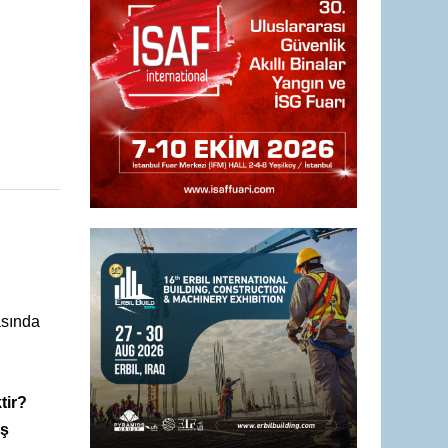
asında
tir?
ış