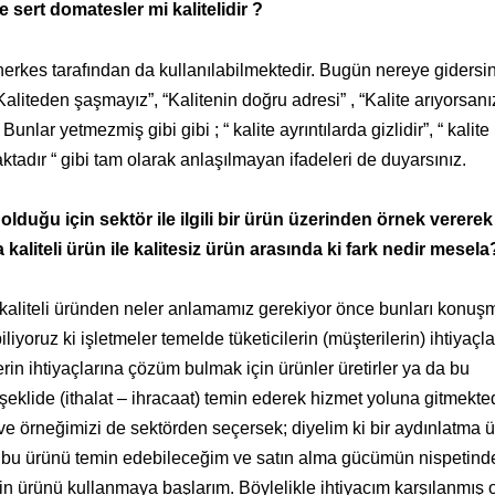
 sert domatesler mi kalitelidir ?
 herkes tarafından da kullanılabilmektedir. Bugün nereye gidersi
aliteden şaşmayız”, “Kalitenin doğru adresi” , “Kalite arıyorsan
unlar yetmezmiş gibi gibi ; “ kalite ayrıntılarda gizlidir”, “ kalite
ktadır “ gibi tam olarak anlaşılmayan ifadeleri de duyarsınız.
olduğu için sektör ile ilgili bir ürün üzerinden örnek verer
a kaliteli ürün ile kalitesiz ürün arasında ki fark nedir mesela
a kaliteli üründen neler anlamamız gerekiyor önce bunları konu
iliyoruz ki işletmeler temelde tüketicilerin (müşterilerin) ihtiyaçl
erin ihtiyaçlarına çözüm bulmak için ürünler üretirler ya da bu
r şeklide (ithalat – ihracaat) temin ederek hizmet yoluna gitmekted
e örneğimizi de sektörden seçersek; diyelim ki bir aydınlatma 
n bu ürünü temin edebileceğim ve satın alma gücümün nispetinde
çin ürünü kullanmaya başlarım. Böylelikle ihtiyacım karşılanmış o