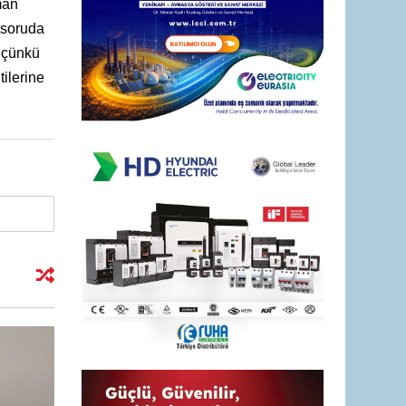
man
 soruda
r çünkü
ilerine