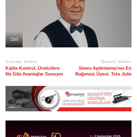
Sel
Sonraki Haber
Önceki Haber
Kalite Kontrol, Üreticilere
Simes Aydınlatma’nın En
Ne Gibi Avantajlar Sunuyor
Bağımsiz Üyesi: Très Jolie