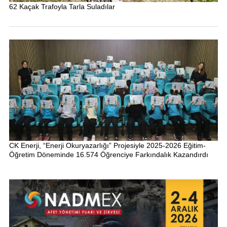
62 Kaçak Trafoyla Tarla Suladılar
CK Enerji, “Enerji Okuryazarlığı” Projesiyle 2025-2026 Eğitim-
Öğretim Döneminde 16.574 Öğrenciye Farkındalık Kazandırdı