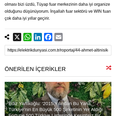
olması bizi üzdü, Tüyap fuar merkezinin daha iyi organize
olduğunu düşünüyorum. İnşallah fuar sektörü ve WIN fuarı
çok daha iyi yıllar geçirir.
X
W
Li
F
E
h
n
a
m
at
k
c
ail
s
e
e
A
dI
b
ÖNERİLEN İÇERİKLER
p
n
o
p
o
k
Ediz Yanıkoğlu: ‘2015 Yılından Bu Yana,
Türkiye’nin En Büyük 500 Şirketinin Yer Aldığı
Fortune 500 Türkiye Listesinde Kesintisiz Bir