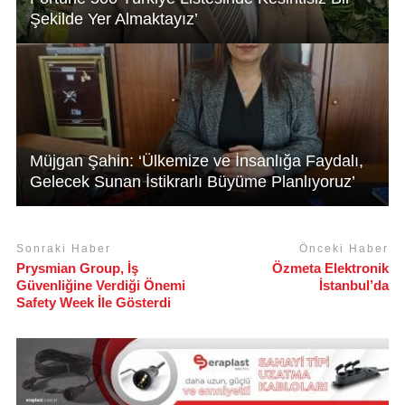
Şekilde Yer Almaktayız’
Müjgan Şahin: ‘Ülkemize ve İnsanlığa Faydalı,
Gelecek Sunan İstikrarlı Büyüme Planlıyoruz’
Sonraki Haber
Önceki Haber
Prysmian Group, İş
Özmeta Elektronik
Güvenliğine Verdiği Önemi
İstanbul’da
Safety Week İle Gösterdi