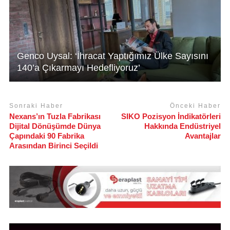
Genco Uysal: ‘İhracat Yaptığımız Ülke Sayısını
140’a Çıkarmayı Hedefliyoruz’
Sonraki Haber
Önceki Haber
Nexans’ın Tuzla Fabrikası
SIKO Pozisyon İndikatörleri
Dijital Dönüşümde Dünya
Hakkında Endüstriyel
Çapındaki 90 Fabrika
Avantajlar
Arasından Birinci Seçildi