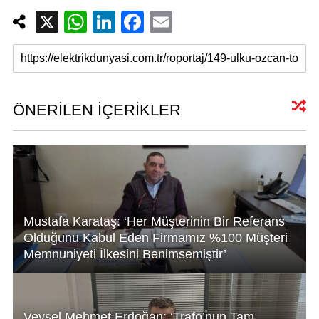
X
W
Li
F
E
h
n
a
m
at
k
c
ail
s
e
e
A
dI
b
ÖNERİLEN İÇERİKLER
p
n
o
p
o
k
Mustafa Karataş: ‘Her Müşterinin Bir Referans
Olduğunu Kabul Eden Firmamız %100 Müşteri
Memnuniyeti İlkesini Benimsemiştir’
Veysel Mehmet Erdoğan: ‘Trafo’nun Tam