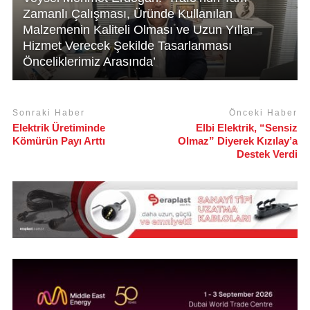
Zamanlı Çalışması, Üründe Kullanılan
Malzemenin Kaliteli Olması ve Uzun Yıllar
Hizmet Verecek Şekilde Tasarlanması
Önceliklerimiz Arasında’
Sonraki Haber
Önceki Haber
Elektrik Üretiminde
Elbi Elektrik, “Sensiz
Kömürün Payı Arttı
Olmaz” Diyerek Kızılay’a
Destek Verdi