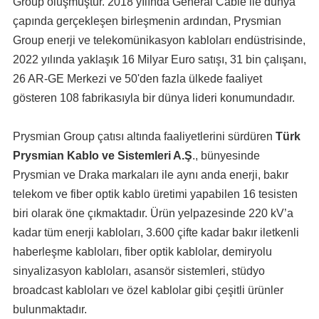
Group oluşmuştur. 2018 yılında General Cable ile dünya
çapında gerçekleşen birleşmenin ardından, Prysmian
Group enerji ve telekomünikasyon kabloları endüstrisinde,
2022 yılında yaklaşık 16 Milyar Euro satışı, 31 bin çalışanı,
26 AR-GE Merkezi ve 50'den fazla ülkede faaliyet
gösteren 108 fabrikasıyla bir dünya lideri konumundadır.
Prysmian Group çatısı altında faaliyetlerini sürdüren
Türk
Prysmian Kablo ve Sistemleri A.Ş
., bünyesinde
Prysmian ve Draka markaları ile aynı anda enerji, bakır
telekom ve fiber optik kablo üretimi yapabilen 16 tesisten
biri olarak öne çıkmaktadır. Ürün yelpazesinde 220 kV’a
kadar tüm enerji kabloları, 3.600 çifte kadar bakır iletkenli
haberleşme kabloları, fiber optik kablolar, demiryolu
sinyalizasyon kabloları, asansör sistemleri, stüdyo
broadcast kabloları ve özel kablolar gibi çeşitli ürünler
bulunmaktadır.