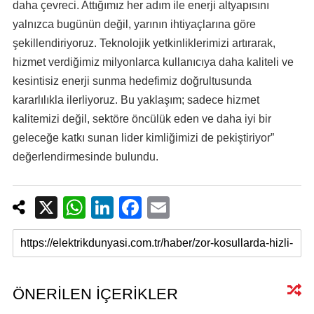
daha çevreci. Attığımız her adım ile enerji altyapısını
yalnızca bugünün değil, yarının ihtiyaçlarına göre
şekillendiriyoruz. Teknolojik yetkinliklerimizi artırarak,
hizmet verdiğimiz milyonlarca kullanıcıya daha kaliteli ve
kesintisiz enerji sunma hedefimiz doğrultusunda
kararlılıkla ilerliyoruz. Bu yaklaşım; sadece hizmet
kalitemizi değil, sektöre öncülük eden ve daha iyi bir
geleceğe katkı sunan lider kimliğimizi de pekiştiriyor”
değerlendirmesinde bulundu.
X
W
Li
F
E
h
n
a
m
at
k
c
ail
s
e
e
A
dI
b
ÖNERİLEN İÇERİKLER