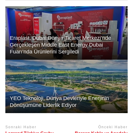
p
n
o
p
o
k
Eraplast, Dubai Dünya Ticaret Merkezi’nde
Gerçekleşen Middle East Energy Dubai
Fuarı’nda Ürünlerini Sergiledi
YEO Teknoloji, Dünya Devleriyle Enerjinin
Dönüşümüne Liderlik Ediyor
Sonraki Haber
Önceki Haber