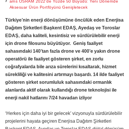
ams OSRAM 2022’de Yüzde 50 Büyüdü: Yeni Dönemde
Aksesuar Ürün Portföyünü Genişletecek
Türkiye’nin enerji dönüşümüne öncülük eden Enerjisa
Dağıtım Şirketleri Başkent EDAŞ, Ayedaş ve Toroslar
EDAŞ, daha kaliteli, kesintisiz ve sürdürülebilir enerji
için drone filosunu büyütüyor. Geniş faaliyet
sahasındaki 140’tan fazla drone ve 400’e yakın drone
operatörü ile faaliyet gösteren şirket, en zorlu
coğrafyalarda bile arıza sürelerini kısaltarak, hizmet
sürekliliği ve kalitesini artırmayı başardı. 14 ilde faaliyet
gösteren şirket sorumluluk sahasındaki ormanlık
alanlarda aktif olarak kullandığı drone teknolojisi ile
enerji nakil hatlarını 7/24 havadan izliyor
‘Herkes için daha iyi bir gelecek’ vizyonuyla sürdürülebilir
projelerini hayata geçiren Enerjisa Dağıtım Şirketleri
Başkent EDAŞ, Ayedaş ve Toroslar EDAŞ dijital dönüşüm