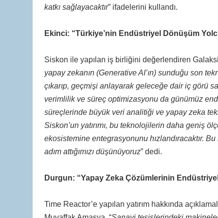
katkı sağlayacaktır
” ifadelerini kullandı.
Ekinci: “Türkiye’nin Endüstriyel Dönüşüm Yolc
Siskon ile yapılan iş birliğini değerlendiren Galaks
yapay zekanın (Generative AI’ın) sunduğu son tekno
çıkarıp, geçmişi anlayarak geleceğe dair iç görü
verimlilik ve süreç optimizasyonu da günümüz endüst
süreçlerinde büyük veri analitiği ve yapay zeka tekn
Siskon’un yatırımı, bu teknolojilerin daha geniş ö
ekosistemine entegrasyonunu hızlandıracaktır. Bu i
adım attığımızı düşünüyoruz
” dedi.
Durgun: “Yapay Zeka Çözümlerinin Endüstriye
Time Reactor’e yapılan yatırım hakkında açıklama
Muvaffak Amasya, “
Sanayi tesislerindeki makineler 