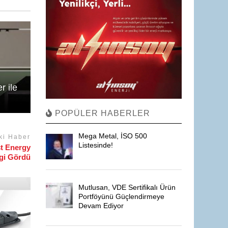
 ile
POPÜLER HABERLER
Mega Metal, İSO 500
ki Haber
Listesinde!
st Energy
lgi Gördü
Mutlusan, VDE Sertifikalı Ürün
Portföyünü Güçlendirmeye
Devam Ediyor