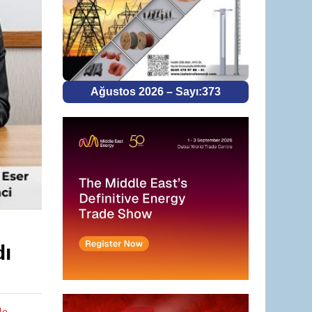
Ağustos 2026 – Sayı:373
dı
le