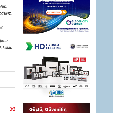
ahip.
mdayız.
un
ğımız
k köklü