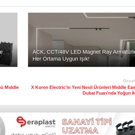
ğe
ACK, CCT/48V LED Magnet Ray Armatürler
Her Ortama Uygun Işık!
Önce
nü Middle
X Koren Electric’in Yeni Nesil Ürünleri Middle Ea
Dubai Fuarı’nda Yoğun İ