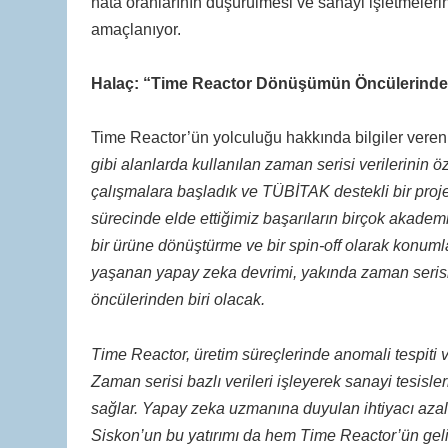
hata oranlarının düşürülmesi ve sanayi işletmelerini
amaçlanıyor.
Halaç: “Time Reactor Dönüşümün Öncülerinden
Time Reactor’ün yolculuğu hakkında bilgiler ver
gibi alanlarda kullanılan zaman serisi verilerinin 
çalışmalara başladık ve TÜBİTAK destekli bir projeyl
sürecinde elde ettiğimiz başarıların birçok akadem
bir ürüne dönüştürme ve bir spin-off olarak konum
yaşanan yapay zeka devrimi, yakında zaman seris
öncülerinden biri olacak.
Time Reactor, üretim süreçlerinde anomali tespiti
Zaman serisi bazlı verileri işleyerek sanayi tesisle
sağlar. Yapay zeka uzmanına duyulan ihtiyacı azalta
Siskon’un bu yatırımı da hem Time Reactor’ün gel