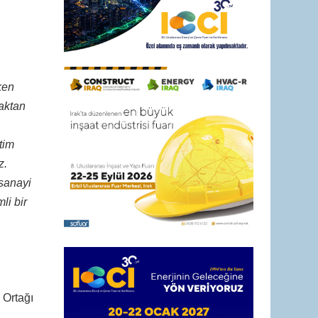
ken
maktan
tim
z.
 sanayi
li bir
 Ortağı