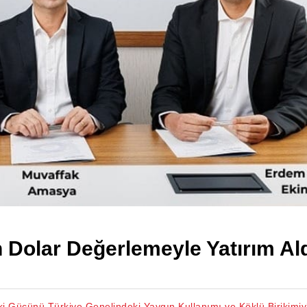
n Dolar Değerlemeyle Yatırım Al
i Gücünü Türkiye Genelindeki Yaygın Kullanımı ve Köklü Birikimiy