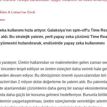
lim A Listesi’ne Girdi
nem
a kullanımı hızla artıyor. Galaksiya’nın spin-off’u Time Rea
 aldı. Bu stratejik yatırım, yerli yapay zeka çözümü Time Re
yümesini hızlandırarak, endüstride yapay zeka kullanımını
yaratıyor. Üretim hatlarından ve makinelerden gelen zaman seri
 önceden tespit ediliyor ve üretim süreçleri daha verimli hale geti
esmeden devam ediyor. Bu dönüşümün önemli oyuncularından biri
lım’dan 2 milyon dolar değerleme ile yatırım aldı. Bu yatırımla 
ite alanlarındaki çözümlerini daha geniş bir sanayi ekosistemin
da daha güçlü bir konuma gelmesi hedefleniyor. Bununla birlikt
rinin yaygınlaştırılması, üretim süreçlerinde verimliliğin artırıl