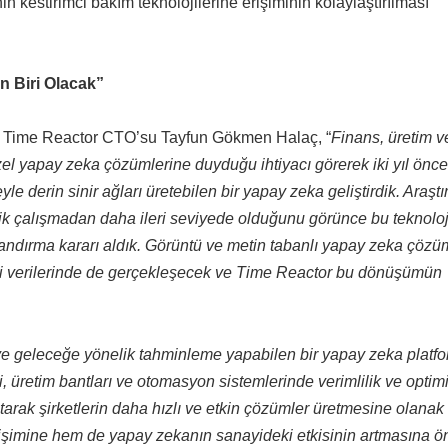
n kestirimci bakım teknolojilerine erişiminin kolaylaştırılması
 Biri Olacak”
en Time Reactor CTO’su Tayfun Gökmen Halaç, “
Finans, üretim v
özel yapay zeka çözümlerine duyduğu ihtiyacı görerek iki yıl önce
e derin sinir ağları üretebilen bir yapay zeka geliştirdik. Araşt
ik çalışmadan daha ileri seviyede olduğunu görünce bu teknoloji
landırma kararı aldık. Görüntü ve metin tabanlı yapay zeka çözü
i verilerinde de gerçekleşecek ve Time Reactor bu dönüşümün
 ve geleceğe yönelik tahminleme yapabilen bir yapay zeka platf
ri, üretim bantları ve otomasyon sistemlerinde verimlilik ve opti
rak şirketlerin daha hızlı ve etkin çözümler üretmesine olanak t
işimine hem de yapay zekanın sanayideki etkisinin artmasına ö