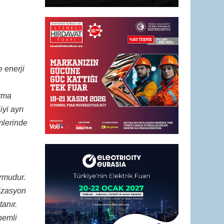
e enerji
ırma
yi ayrı
mlerinde
ormudur.
mizasyon
anır.
nemli