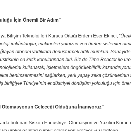
uluğu İçin Önemli Bir Adım”
iya Bilişim Teknolojileri Kurucu Ortağı Erdem Eser Ekinci, “
Üret
loji imkânlarıyla, makineleri yalnızca veri üreten sistemler ol
 sağlayan otonom varlıklara dönüştürmek artık mümkün. Sanayide
risinin en kritik konularından biri. Biz de Time Reactor ile üre
olojilerini kullanarak, işletmelere öngörülebilirlik kazandırıyoru
lçekte benimsenmesini sağlarken, yerli yapay zeka çözümlerinin
ş birliğiyle Türkiye’nin endüstriyel dönüşüm yolculuğu için önem
l Otomasyonun Geleceği Olduğuna İnanıyoruz”
larda bulunan Siskon Endüstriyel Otomasyon ve Yazılım Kurucu
ve üretim bantları sürekli olarak veri üretiyor. Bu verilerin