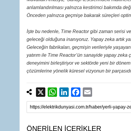
anlamlandırılması yalnızca kestirimci bakımda değil
Önceden yalnızca geçmişe bakarak süreçleri optimi
İşte bu nedenle, Time Reactor gibi zaman serisi v
geleceği olduğuna inanıyoruz. Yapay zeka artık yalnı
Geleceğin fabrikaları, geçmişin verileriyle yaşaya
yatırım ile Time Reactor’ün sanayide yapay zeka ç
deneyimini birleştiriyor ve sektörde yeni bir dönem
çözümlerine yönelik küresel vizyonun bir parçasıdı
X
W
Li
F
E
h
n
a
m
at
k
c
ail
s
e
e
A
dI
b
ÖNERİLEN İÇERİKLER