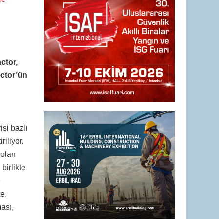
ctor,
actor’ün
si bazlı
riliyor.
 olan
birlikte
e
e,
ması,