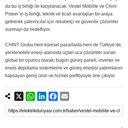
da bu iş birliği ile karşılanacak. Vestel Mobilite ve Chint
Power’ın iş birliği, teknik ve ticari avantajları bir araya
getirerek yatırımcılar için rekabetçi ve güvenilir çözümler
sunmayı da hedefliyor.
CHINT Grubu hem küresel pazarlarda hem de Türkiye’de,
yenilenebilir enerji alanında uçtan uca çözümler sunan
global bir oyuncu olarak; bugün güneş paneli, inverter ve
enerji depolama sistemlerini ve güneş enerjisi yatırımlarını
kapsayan geniş ürün ve hizmet portföyüyle öne çıkıyor.
X
W
Li
F
E
h
n
a
m
at
k
c
ail
s
e
e