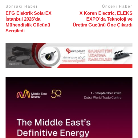
Sonraki Haber
Önceki Haber
EFG Elektrik SolarEX
X Koren Electric, ELEKS
İstanbul 2026’da
EXPO’da Teknoloji ve
Mühendislik Gücünü
Üretim Gücünü Öne Çıkardı
Sergiledi