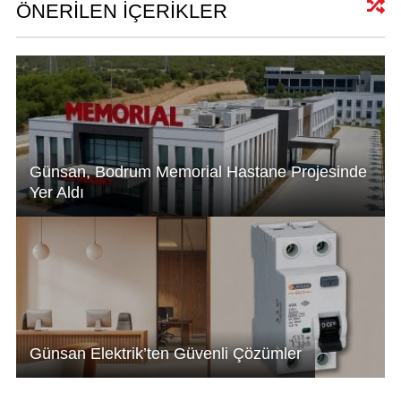
A
dI
b
ÖNERİLEN İÇERİKLER
p
n
o
p
o
k
Günsan, Bodrum Memorial Hastane Projesinde
Yer Aldı
Günsan Elektrik’ten Güvenli Çözümler