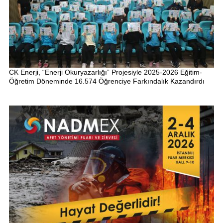
CK Enerji, “Enerji Okuryazarlığı” Projesiyle 2025-2026 Eğitim-
Öğretim Döneminde 16.574 Öğrenciye Farkındalık Kazandırdı