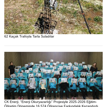
62 Kaçak Trafoyla Tarla Suladılar
CK Enerji, “Enerji Okuryazarlığı” Projesiyle 2025-2026 Eğitim-
Öğretim Döneminde 16.574 Öğrenciye Farkındalık Kazandırdı