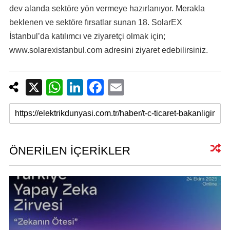
dev alanda sektöre yön vermeye hazırlanıyor. Merakla
beklenen ve sektöre fırsatlar sunan 18. SolarEX
İstanbul’da katılımcı ve ziyaretçi olmak için;
www.solarexistanbul.com adresini ziyaret edebilirsiniz.
X
W
Li
F
E
h
n
a
m
at
k
c
ail
s
e
e
A
dI
b
ÖNERİLEN İÇERİKLER
p
n
o
p
o
k