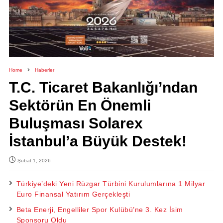
Home
Haberler
T.C. Ticaret Bakanlığı’ndan
Sektörün En Önemli
Buluşması Solarex
İstanbul’a Büyük Destek!
Şubat 1, 2026
Türkiye’deki Yeni Rüzgar Türbini Kurulumlarına 1 Milyar
Euro Finansal Yatırım Gerçekleşti
Beta Enerji, Engelliler Spor Kulübü’ne 3. Kez İsim
Sponsoru Oldu