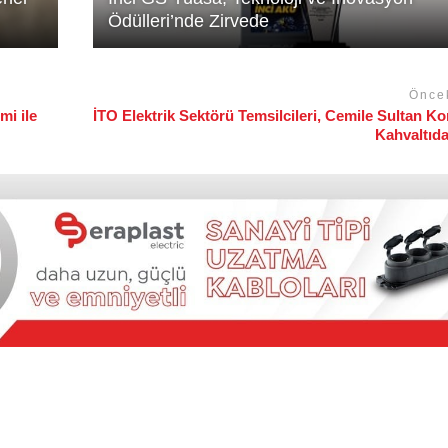
Ödülleri’nde Zirvede
Önce
mi ile
İTO Elektrik Sektörü Temsilcileri, Cemile Sultan K
Kahvaltıd