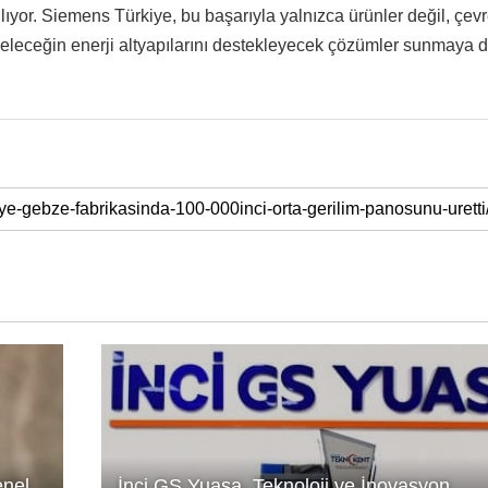
lıyor. Siemens Türkiye, bu başarıyla yalnızca ürünler değil, çev
geleceğin enerji altyapılarını destekleyecek çözümler sunmaya
nel
İnci GS Yuasa, Teknoloji ve İnovasyon