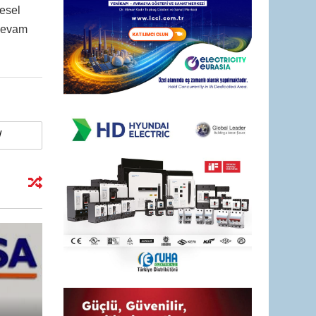
resel
 devam