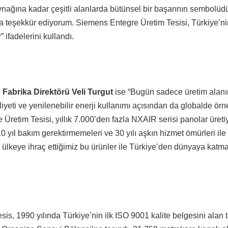
nağına kadar çeşitli alanlarda bütünsel bir başarının sembolüdü
 teşekkür ediyorum. Siemens Entegre Üretim Tesisi, Türkiye’n
 ifadelerini kullandı.
Fabrika Direktörü Veli Turgut
ise “Bugün sadece üretim alan
iyeti ve yenilenebilir enerji kullanımı açısından da globalde örn
Üretim Tesisi, yıllık 7.000’den fazla NXAIR serisi panolar üreti
 yıl bakım gerektirmemeleri ve 30 yılı aşkın hizmet ömürleri ile
la ülkeye ihraç ettiğimiz bu ürünler ile Türkiye’den dünyaya katm
esis, 1990 yılında Türkiye’nin ilk ISO 9001 kalite belgesini alan 