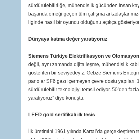
sürdürülebilirliğe, mühendislik gücünden insan kay
başarıda emeği geçen tüm çalışma arkadaşlarımıza
liginde nasıl bir oyuncu olduğunu açıkça gösteriyor”
Dünyaya katma değer yaratıyoruz
Siemens Türkiye Elektrifikasyon ve Otomasyon 
değil, aynı zamanda dijitalleşme, mühendislik kabil
gösterilen bir seviyedeyiz. Gebze Siemens Entegre 
panolar SF6 gazı içermeyen çevre dostu yapıları, 10
sürdürülebilir teknolojiyi temsil ediyor. 50’den faz
yaratıyoruz” diye konuştu.
LEED gold sertifikalı ilk tesis
İlk üretimini 1961 yılında Kartal’da gerçekleştiren t