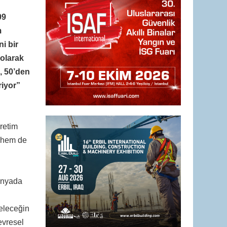
09
m
i bir
olarak
, 50’den
riyor”
retim
i hem de
dünyada
geleceğin
evresel