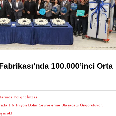
abrikası’nda 100.000’inci Orta
arında Polight İmzası
da 1.6 Trilyon Dolar Seviyelerine Ulaşacağı Öngörülüyor.
uşacak!