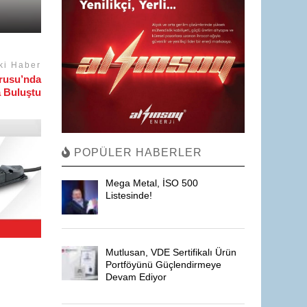
ki Haber
orusu’nda
a Buluştu
POPÜLER HABERLER
Mega Metal, İSO 500
Listesinde!
Mutlusan, VDE Sertifikalı Ürün
Portföyünü Güçlendirmeye
Devam Ediyor