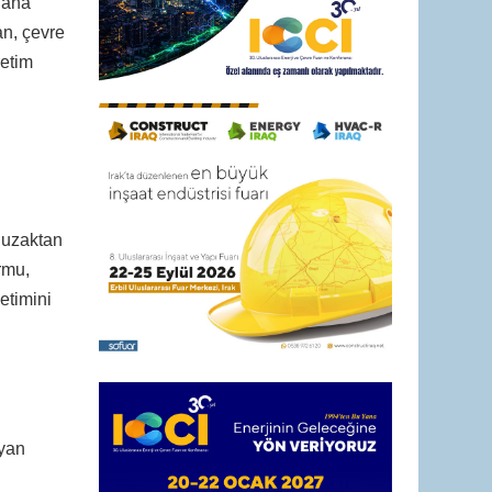
lana
an, çevre
retim
, uzaktan
ormu,
etimini
ayan