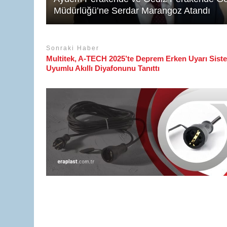
Müdürlüğü’ne Serdar Marangoz Atandı
Sonraki Haber
Multitek, A-TECH 2025’te Deprem Erken Uyarı Siste
Uyumlu Akıllı Diyafonunu Tanıttı