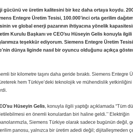
ji gücünü ve üretim kalitesini bir kez daha ortaya koydu. 20
mens Entegre Üretim Tesisi, 100.000’inci orta gerilim dağıtı
in ve global enerji pazarının ihtiyacına yönelik kapasitesin
tim Kurulu Başkanı ve CEO’su Hüseyin Gelis konuyla ilgili 
arımıza teşekkür ediyorum. Siemens Entegre Üretim Tesisi
iye’nin dünya liginde nasıl bir oyuncu olduğunu açıkça göste
emli bir kilometre taşını daha geride bıraktı. Siemens Entegre Ü
 üreterek hem Türkiye’deki teknolojik ve mühendislik yetkinliğin
rdi.
EO’su Hüseyin Gelis
, konuyla ilgili yaptığı açıklamada “Tüm 
iletilebilmesi en önemli konulardan biri haline geldi.’’ Elektriğin
m panolarımızla, Siemens Türkiye olarak sadece bugünün değil, 
erilim panosu, yalnızca bir üretim adedi değil; dijitalleşmeden ç