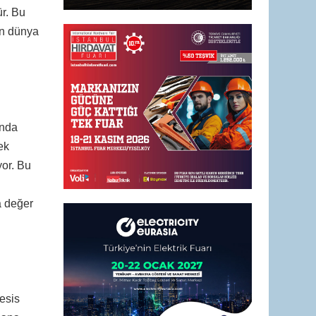
r. Bu
in dünya
ında
ek
yor. Bu
a değer
tesis