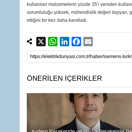
kullanılan malzemelerin yüzde 35’i yeniden kullanı
sorumluluğu yüksek, mühendislik değeri taşıyan, 
ettiğini bir kez daha kanıtladı.
X
W
Li
F
E
h
n
a
m
at
k
c
ail
s
e
e
A
dI
b
ÖNERİLEN İÇERİKLER
p
n
o
p
o
k
Aydem Perakende ve Gediz Perakende Ge