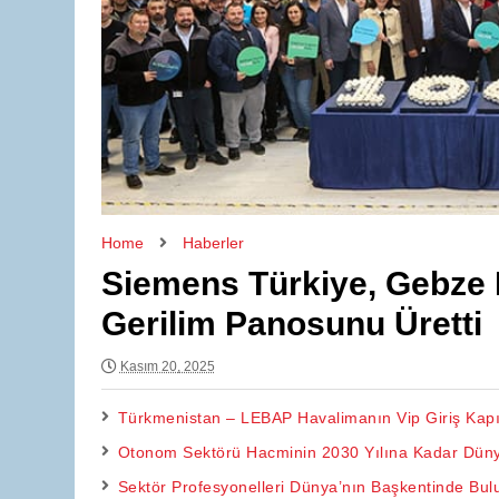
Home
Haberler
Siemens Türkiye, Gebze F
Gerilim Panosunu Üretti
Kasım 20, 2025
Türkmenistan – LEBAP Havalimanın Vip Giriş Kapıl
Otonom Sektörü Hacminin 2030 Yılına Kadar Dünya
Sektör Profesyonelleri Dünya’nın Başkentinde Bul