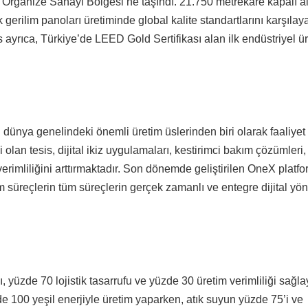
e Organize Sanayi Bölgesi’ne taşındı. 21.750 metrekare kapalı a
k gerilim panoları üretiminde global kalite standartlarını karşılay
 ayrıca, Türkiye’de LEED Gold Sertifikası alan ilk endüstriyel ü
ünya genelindeki önemli üretim üslerinden biri olarak faaliyet
olan tesis, dijital ikiz uygulamaları, kestirimci bakım çözümleri
m verimliliğini arttırmaktadır. Son dönemde geliştirilen OneX platf
 süreçlerin tüm süreçlerin gerçek zamanlı ve entegre dijital yön
ı, yüzde 70 lojistik tasarrufu ve yüzde 30 üretim verimliliği sağl
zde 100 yeşil enerjiyle üretim yaparken, atık suyun yüzde 75’i ve