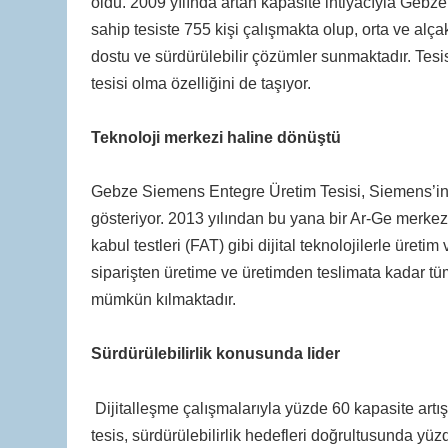
oldu. 2009 yılında artan kapasite ihtiyacıyla Gebz
sahip tesiste 755 kişi çalışmakta olup, orta ve alça
dostu ve sürdürülebilir çözümler sunmaktadır. Tesis
tesisi olma özelliğini de taşıyor.
Teknoloji merkezi haline dönüştü
Gebze Siemens Entegre Üretim Tesisi, Siemens’in d
gösteriyor. 2013 yılından bu yana bir Ar-Ge merkezi 
kabul testleri (FAT) gibi dijital teknolojilerle üreti
siparişten üretime ve üretimden teslimata kadar tüm
mümkün kılmaktadır.
Sürdürülebilirlik konusunda lider
Dijitalleşme çalışmalarıyla yüzde 60 kapasite artış
tesis, sürdürülebilirlik hedefleri doğrultusunda yü