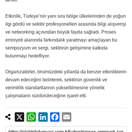
Etkinlik, Türkiye’nin yanı sıra bölge ülkelerinden de yoğun
ilgi gördü ve sektör profesyonelleri arasında bilgi alışverişi
ve networking açısından büyük fayda sağladı. Proses
emniyeti alanında farkındalık yaratmayı amaçlayan bu
sempozyum ve sergi, sektörün gelişimine katkıda
bulunmayı hedefliyor.
Organizatörler, önümüzdeki yıllarda da benzer etkinliklerin
devam edeceğini belirterek, sektörün güvenlik ve
verimlilik standartlarının yükseltilmesine yönelik
çalışmaların sürdürüleceğine işaret etti.
X
W
Li
F
E
h
n
a
m