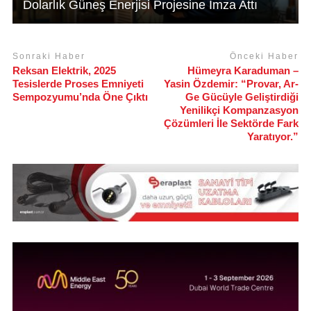
Dolarlık Güneş Enerjisi Projesine İmza Attı
Sonraki Haber
Önceki Haber
Reksan Elektrik, 2025
Hümeyra Karaduman –
Tesislerde Proses Emniyeti
Yasin Özdemir: “Provar, Ar-
Sempozyumu’nda Öne Çıktı
Ge Gücüyle Geliştirdiği
Yenilikçi Kompanzasyon
Çözümleri İle Sektörde Fark
Yaratıyor.”