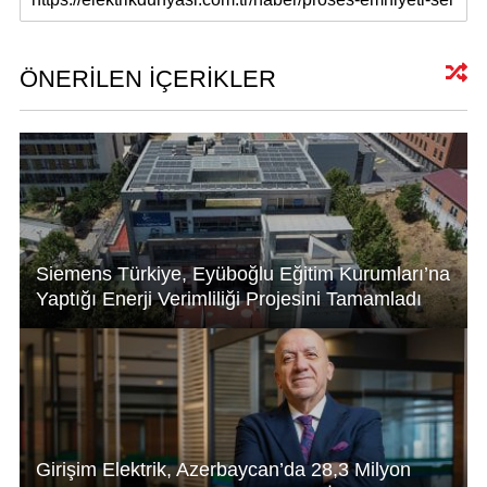
at
k
c
ail
s
e
e
A
dI
b
ÖNERİLEN İÇERİKLER
p
n
o
p
o
k
Siemens Türkiye, Eyüboğlu Eğitim Kurumları’na
Yaptığı Enerji Verimliliği Projesini Tamamladı
Girişim Elektrik, Azerbaycan’da 28,3 Milyon