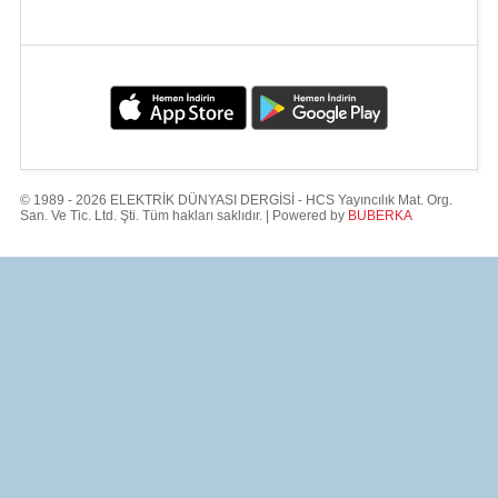
© 1989 - 2026 ELEKTRİK DÜNYASI DERGİSİ - HCS Yayıncılık Mat. Org.
San. Ve Tic. Ltd. Şti. Tüm hakları saklıdır. | Powered by
BUBERKA